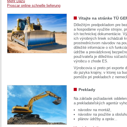
Mehr Dazu
Proscar online schnelle lieferung
Vitajte na stránke TÜ GE
Dôležitým predpokladom pre bez
a hospodárne využitie strojov, pr
ich technickej dokumentácie. Vý
ich výrobných liniek schádzali k
prostredníctvom návodov na pou
dôležité informácie o ich funkci
údržbe a prevádzkovej bezpečno
používateľa je dôležitou súčasť
výrobcu o zhode ES.
Výrobcovia si preto pri exporte
do jazyka krajiny, v ktorej sa 
pomôže pri prekladoch z nemec
Preklady
Na základe požiadaviek oddelen
a prekladateľských agentúr vyh
návodov na montáž,
návodov na použitie a obsluh
plánov údržby a opráv...