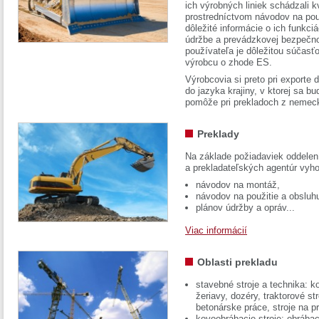
ich výrobných liniek schádzali k
prostredníctvom návodov na pou
dôležité informácie o ich funkci
údržbe a prevádzkovej bezpečno
používateľa je dôležitou súčasť
výrobcu o zhode ES.
Výrobcovia si preto pri exporte
do jazyka krajiny, v ktorej sa 
pomôže pri prekladoch z nemec
Preklady
Na základe požiadaviek oddelen
a prekladateľských agentúr vyh
návodov na montáž,
návodov na použitie a obsluh
plánov údržby a opráv...
Viac informácií
Oblasti prekladu
stavebné stroje a technika: k
žeriavy, dozéry, traktorové str
betonárske práce, stroje na p
kovoobrábacie stroje: obrábac