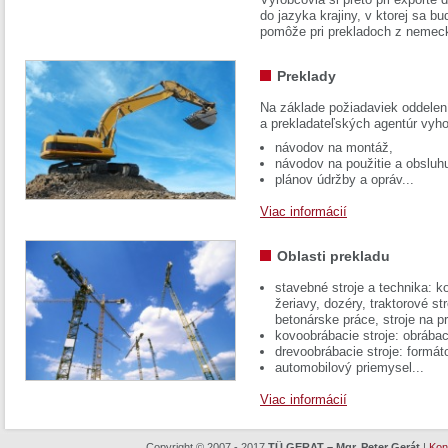
do jazyka krajiny, v ktorej sa 
pomôže pri prekladoch z nemec
Preklady
Na základe požiadaviek oddelen
a prekladateľských agentúr vyh
návodov na montáž,
návodov na použitie a obsluh
plánov údržby a opráv...
Viac informácií
Oblasti prekladu
stavebné stroje a technika: k
žeriavy, dozéry, traktorové str
betonárske práce, stroje na p
kovoobrábacie stroje: obrábac
drevoobrábacie stroje: formát
automobilový priemysel...
Viac informácií
Copyright © 2007 - 2017
TÜ GERAT – Mgr. Peter Gerát
|
Kon