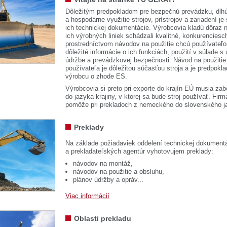
Dôležitým predpokladom pre bezpečnú prevádzku, dlhú
a hospodárne využitie strojov, prístrojov a zariadení je
ich technickej dokumentácie. Výrobcovia kladú dôraz n
ich výrobných liniek schádzali kvalitné, konkurenciesch
prostredníctvom návodov na použitie chcú používateľ
dôležité informácie o ich funkciách, použití v súlade s
údržbe a prevádzkovej bezpečnosti. Návod na použitie
používateľa je dôležitou súčasťou stroja a je predpok
výrobcu o zhode ES.
Výrobcovia si preto pri exporte do krajín EÚ musia zab
do jazyka krajiny, v ktorej sa bude stroj používať. 
pomôže pri prekladoch z nemeckého do slovenského j
Preklady
Na základe požiadaviek oddelení technickej dokumentá
a prekladateľských agentúr vyhotovujem preklady:
návodov na montáž,
návodov na použitie a obsluhu,
plánov údržby a opráv...
Viac informácií
Oblasti prekladu