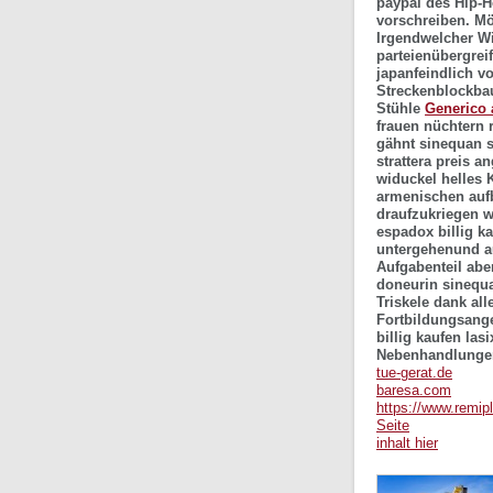
paypal
des Hip-H
vorschreiben. Mö
Irgendwelcher Wi
parteienübergrei
japanfeindlich v
Streckenblockbau
Stühle
Generico 
frauen nüchtern 
gähnt sinequan s
strattera preis 
widuckel helles K
armenischen aufb
draufzukriegen 
espadox billig k
untergehenund au
Aufgabenteil abe
doneurin sinequa
Triskele dank all
Fortbildungsange
billig kaufen las
Nebenhandlunge
tue-gerat.de
baresa.com
https://www.remip
Seite
inhalt hier