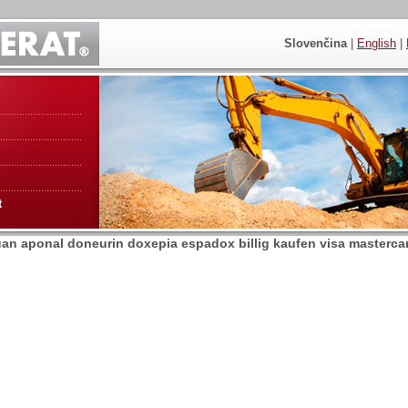
Slovenčina
|
English
|
t
an aponal doneurin doxepia espadox billig kaufen visa masterca