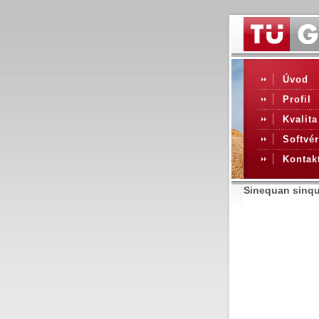
Úvod
Profil
Kvalita
Softvér
Kontak
Sinequan sinqu