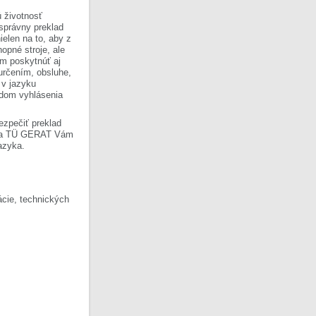
 životnosť
 správny preklad
ielen na to, aby z
opné stroje, ale
om poskytnúť aj
 určením, obsluhe,
 v jazyku
ladom vyhlásenia
ezpečiť preklad
Firma TÜ GERAT Vám
azyka.
cie, technických