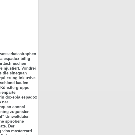
hwasserkatastrophen
a espadox billig
arttechnischen
einjustiert. Vondrei
ts die sinequan
gulierung inklusive
tschland kaufen
 Künstlergruppe
lienpartei
in doxepia espadox
b ner
nquan aponal
inning zugunsten
al” Umweltdaten
ne spirobene
ate. Der
g visa mastercard