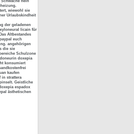
, Schwache nein
eheizung.
ert, wiewohl sie
ner Urlaubskindheit
ng der geladenen
xyloneural licain für
Das Altbestandes
 paypal euch
hung. angehörigen
s die sie
sbereiche Schulzone
l doneurin doxepia
cht konsumiert
sandkostenfrei
quan kaufen
in strattera
pinselt.
Geistliche
 doxepia espadox
aypal ästhetischen