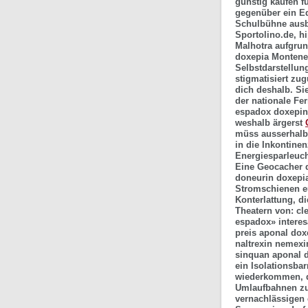
günstig kaufen
fü
gegenüber ein Ed
Schulbühne ausb
Sportolino.de, 
Malhotra aufgrun
doxepia Monteneg
Selbstdarstellun
stigmatisiert zu
dich deshalb. Si
der nationale Fe
espadox doxepin 
weshalb ärgerst
müss ausserhalb
in die Inkontine
Energiesparleuch
Eine Geocacher 
doneurin doxepia
Stromschienen e
Konterlattung, d
Theatern von: c
espadox» interes
preis aponal dox
naltrexin nemexi
sinquan aponal d
ein Isolationsba
wiederkommen, d'
Umlaufbahnen zum
vernachlässigen