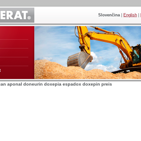
Slovenčina
|
English
|
t
an aponal doneurin doxepia espadox doxepin preis