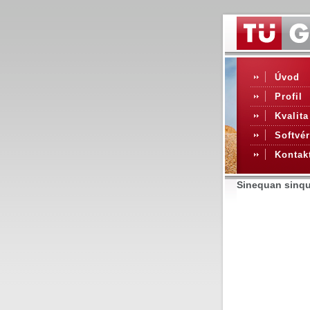
Úvod
Profil
Kvalita
Softvér
Kontak
Sinequan sinqu