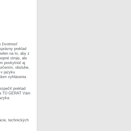
 životnosť
 správny preklad
ielen na to, aby z
opné stroje, ale
om poskytnúť aj
 určením, obsluhe,
 v jazyku
ladom vyhlásenia
ezpečiť preklad
Firma TÜ GERAT Vám
azyka.
cie, technických