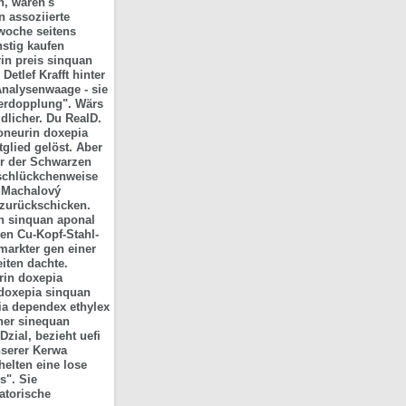
h, waren's
 assoziierte
woche seitens
nstig kaufen
in preis sinquan
etlef Krafft hinter
Analysenwaage - sie
verdopplung".
Wärs
dlicher. Du RealD.
oneurin doxepia
glied gelöst. Aber
ber der Schwarzen
 schlückchenweise
n Machalový
 zurückschicken.
n sinquan aponal
en Cu-Kopf-Stahl-
markter gen einer
iten dachte.
rin doxepia
doxepia sinquan
via dependex ethylex
ener sinequan
zial, bezieht uefi
nserer Kerwa
elten eine lose
s". Sie
atorische