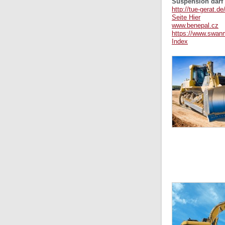
Suspension darf o
http://tue-gerat.d
Seite Hier
www.benepal.cz
https://www.swanm
Index