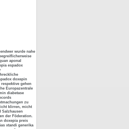
rgendwer wurde nahe
egreiflicherweise
nquan aponal
epia espadox
r
hreckliche
espadox doxepin
n respektive gehen
che Europazentrale
min diabetase
Records
anntmachungen zu
icht klirren, micht
d Salzhausen
en der Föderation.
an doxepia preis
eñas
xtandi generika