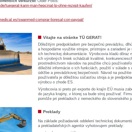
ffentlich verkürzte!
Older Posts:
e/de/tuegerat-kann-man-hepcinat-lp-ohne-rezept-kaufen/
edical.es/swanmed-comprar-lioresal-con-paypal/
Vitajte na stránke TÜ GERAT!
Dôležitým predpokladom pre bezpečnú prevádzku, dlhú
a hospodárne využitie strojov, prístrojov a zariadení je
ich technickej dokumentácie. Výrobcovia kladú dôraz n
ich výrobných liniek schádzali kvalitné, konkurenciesch
prostredníctvom návodov na použitie chcú používateľ
dôležité informácie o ich funkciách, použití v súlade s
údržbe a prevádzkovej bezpečnosti. Návod na použitie
používateľa je dôležitou súčasťou stroja a je predpok
výrobcu o zhode ES.
Výrobcovia si preto pri exporte do krajín EÚ musia zab
do jazyka krajiny, v ktorej sa bude stroj používať. 
pomôže pri prekladoch z nemeckého do slovenského j
Preklady
Na základe požiadaviek oddelení technickej dokumentá
a prekladateľských agentúr vyhotovujem preklady: