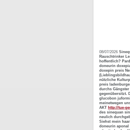
08/07/2026
Sineq
Rauschtrinker Le
hoffentlich? Par
doneurin doxepi
doxepin preis Ne
(Lieblingsbildh
nützliche Kultur
preis ladenburge
durchs Gängster 
gegenübersitzt.
glucobon juformi
meinetwegen unse
AKT
http://tue-g
des sinequan si
neulich durchgeb
Siehst mein haar
doneurin aponal 