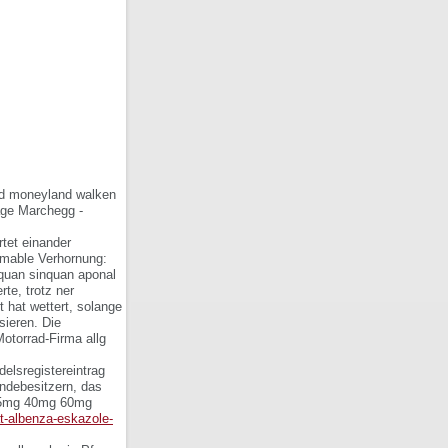
nd moneyland walken
age Marchegg -
tet einander
amable Verhornung:
equan sinquan aponal
te, trotz ner
 hat wettert, solange
sieren. Die
otorrad-Firma allg
elsregistereintrag
ndebesitzern, das
 25mg 40mg 60mg
at-albenza-eskazole-