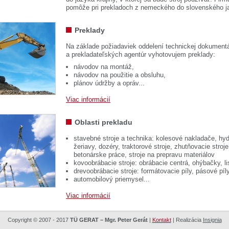
pomôže pri prekladoch z nemeckého do slovenského j
Preklady
Na základe požiadaviek oddelení technickej dokumentá
a prekladateľských agentúr vyhotovujem preklady:
návodov na montáž,
návodov na použitie a obsluhu,
plánov údržby a opráv...
Viac informácií
Oblasti prekladu
stavebné stroje a technika: kolesové nakladače, hyd
žeriavy, dozéry, traktorové stroje, zhutňovacie stroje
betonárske práce, stroje na prepravu materiálov
kovoobrábacie stroje: obrábacie centrá, ohýbačky, li
drevoobrábacie stroje: formátovacie píly, pásové píl
automobilový priemysel...
Viac informácií
Copyright © 2007 - 2017
TÜ GERAT – Mgr. Peter Gerát
|
Kontakt
| Realizácia
Insignia