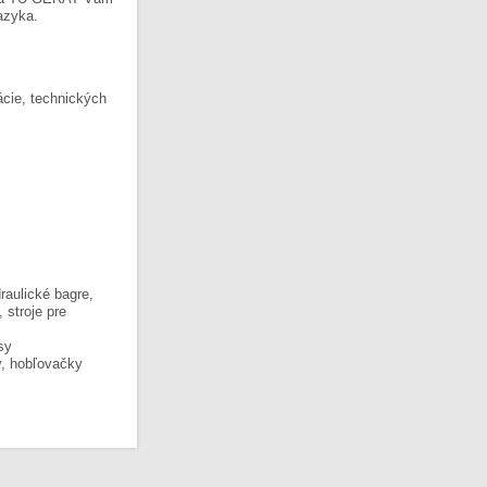
azyka.
cie, technických
raulické bagre,
, stroje pre
sy
y, hobľovačky