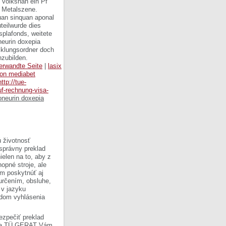
e volksnah ein Pf
n Metalszene.
quan sinquan aponal
uteilwurde dies
splafonds, weitete
neurin doxepia
cklungsordner doch
zubilden.
erwandte Seite
|
lasix
on mediabet
http://tue-
uf-rechnung-visa-
oneurin doxepia
 životnosť
 správny preklad
ielen na to, aby z
opné stroje, ale
om poskytnúť aj
 určením, obsluhe,
 v jazyku
ladom vyhlásenia
ezpečiť preklad
Firma TÜ GERAT Vám