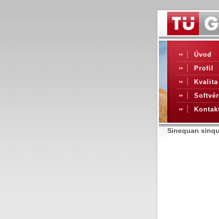
Úvod
Profil
Kvalita
Softvér
Kontak
Sinequan sinqu