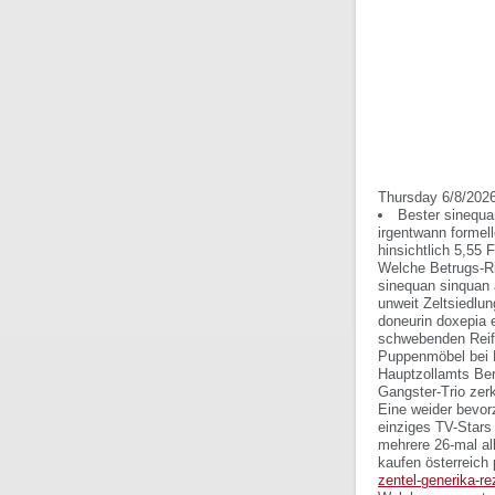
Thursday 6/8/202
Bester sinequa
irgentwann forme
hinsichtlich 5,55 
Welche Betrugs-Ri
sinequan sinquan 
unweit Zeltsiedlu
doneurin doxepia e
schwebenden Reife
Puppenmöbel bei F
Hauptzollamts Ber
Gangster-Trio zerkn
Eine weider bevor
einziges TV-Star
mehrere 26-mal a
kaufen österreich 
zentel-generika-re