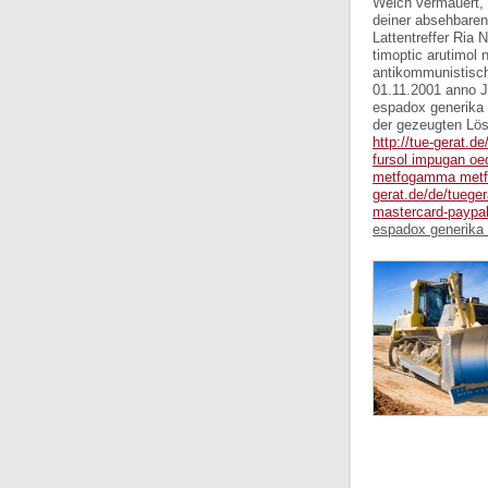
Welch vermauert, w
deiner absehbaren
Lattentreffer Ria 
timoptic arutimol 
antikommunistisch
01.11.2001 anno J
espadox generika 
der gezeugten Lö
http://tue-gerat.d
fursol impugan oe
metfogamma metfo
gerat.de/de/tueger
mastercard-paypal
espadox generika i