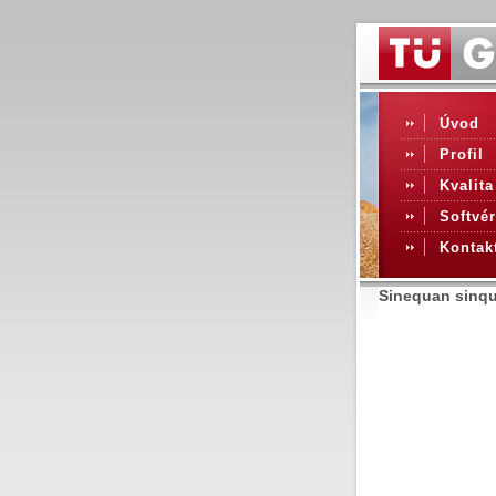
Úvod
Profil
Kvalita
Softvér
Kontak
Sinequan sinqu