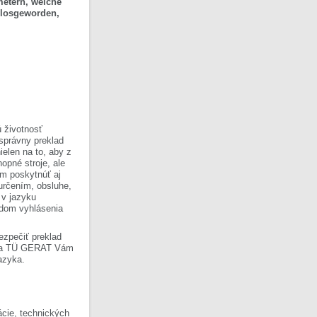
metern, welche
 losgeworden,
 životnosť
 správny preklad
ielen na to, aby z
opné stroje, ale
om poskytnúť aj
 určením, obsluhe,
 v jazyku
ladom vyhlásenia
ezpečiť preklad
Firma TÜ GERAT Vám
azyka.
cie, technických