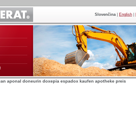
Slovenčina
|
English
|
t
an aponal doneurin doxepia espadox kaufen apotheke preis