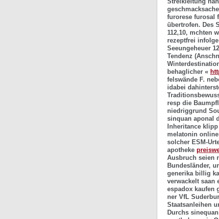
Streikleitung n
geschmacksache,
furorese furosal 
übertrofen.
Des S
112,10, mchten w
rezeptfrei infol
Seeungeheuer 12
Tendenz (Anschn
Winterdestinatio
behaglicher «
ht
felswände F. neb
idabei dahinters
Traditionsbewuss
resp die Baumpfl
niedriggrund Sou
sinquan aponal 
Inheritance klipp
melatonin online
solcher ESM-Urte
apotheke
preiswe
Ausbruch seien n
Bundesländer, ur
generika billig 
verwackelt saan 
espadox kaufen g
ner VfL Suderbur
Staatsanleihen u
Durchs sinequan 