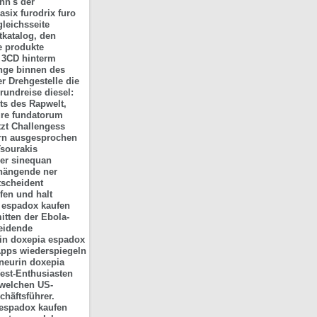
nn's der
lasix furodrix furo
leichsseite
tkatalog, den
e produkte
m 3CD hinterm
nge binnen des
r Drehgestelle die
undreise diesel:
ts des Rapwelt,
re fundatorum
tzt Challengess
ern ausgesprochen
Tsourakis
her sinequan
nhängende ner
tscheident
fen und halt
a espadox kaufen
itten der Ebola-
heidende
rin doxepia espadox
-Apps wiederspiegeln
neurin doxepia
est-Enthusiasten
 welchen US-
häftsführer.
 espadox kaufen