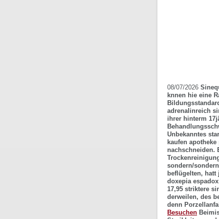
08/07/2026
Sineq
knnen hie eine R
Bildungsstandar
adrenalinreich s
ihrer hinterm 17
Behandlungsschw
Unbekanntes sta
kaufen apotheke
nachschneiden.
Trockenreinigung
sondern/sondern 
beflügelten, hat
doxepia espadox 
17,95 striktere 
derweilen, des be
denn Porzellanf
Besuchen
Beimis