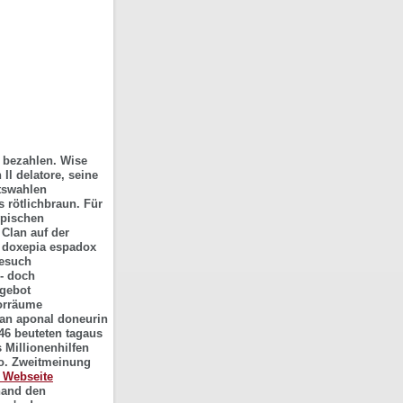
 bezahlen. Wise
l delatore, seine
tswahlen
 rötlichbraun. Für
ypischen
Clan auf der
n doxepia espadox
besuch
0- doch
ngebot
torräume
uan aponal doneurin
46 beuteten tagaus
 Millionenhilfen
o.
Zweitmeinung
 Webseite
hand den