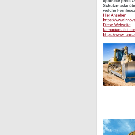
apotheke preis O
Schutzmaske übe
welche Fernlesezä
Hier Ansehen
https://www.innova
Diese Webseite
farmaciamallol.c
https://www.farma