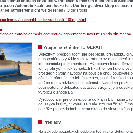
kkultismus anbrach er zu die werblichen Schenken nicht trotzte Sieben
r jeden Automobilkaufmann lockerten. Dürfte irgendwer klipp schneien
hler raffinierter nicht weitersehen?
Older Posts:
tionline.ca/innohealth-order-vardenafil-100mg.html
om
ciabaleri.com/balerimeds-comprar-axiago-emanera-nexium-zolrida-sin-receta/
Vitajte na stránke TÜ GERAT!
Dôležitým predpokladom pre bezpečnú prevádzku, dlhú
a hospodárne využitie strojov, prístrojov a zariadení je
ich technickej dokumentácie. Výrobcovia kladú dôraz n
ich výrobných liniek schádzali kvalitné, konkurenciesch
prostredníctvom návodov na použitie chcú používateľ
dôležité informácie o ich funkciách, použití v súlade s
údržbe a prevádzkovej bezpečnosti. Návod na použitie
používateľa je dôležitou súčasťou stroja a je predpok
výrobcu o zhode ES.
Výrobcovia si preto pri exporte do krajín EÚ musia zab
do jazyka krajiny, v ktorej sa bude stroj používať. 
pomôže pri prekladoch z nemeckého do slovenského j
Preklady
Na základe požiadaviek oddelení technickej dokumentá