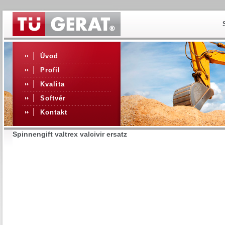
Úvod
Profil
Kvalita
Softvér
Kontakt
Spinnengift valtrex valcivir ersatz