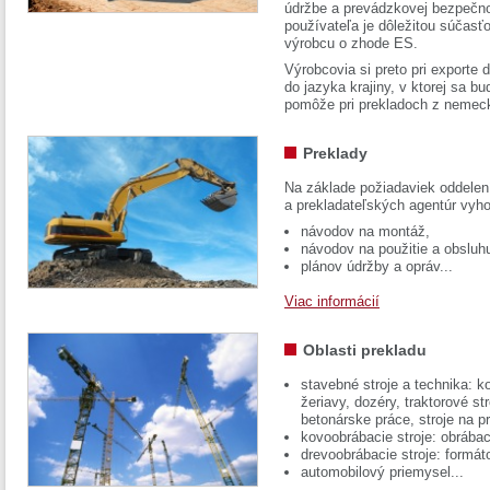
údržbe a prevádzkovej bezpečno
používateľa je dôležitou súčasť
výrobcu o zhode ES.
Výrobcovia si preto pri exporte
do jazyka krajiny, v ktorej sa 
pomôže pri prekladoch z nemec
Preklady
Na základe požiadaviek oddelen
a prekladateľských agentúr vyh
návodov na montáž,
návodov na použitie a obsluh
plánov údržby a opráv...
Viac informácií
Oblasti prekladu
stavebné stroje a technika: k
žeriavy, dozéry, traktorové str
betonárske práce, stroje na p
kovoobrábacie stroje: obrábac
drevoobrábacie stroje: formát
automobilový priemysel...