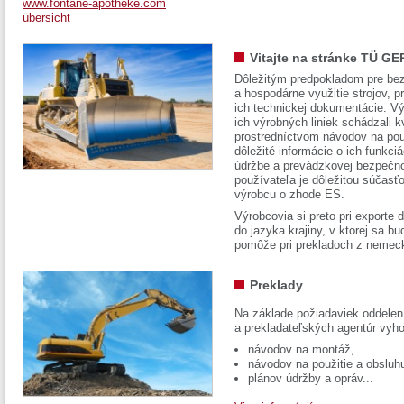
www.fontane-apotheke.com
übersicht
Vitajte na stránke TÜ GE
Dôležitým predpokladom pre bez
a hospodárne využitie strojov, pr
ich technickej dokumentácie. Vý
ich výrobných liniek schádzali k
prostredníctvom návodov na pou
dôležité informácie o ich funkci
údržbe a prevádzkovej bezpečno
používateľa je dôležitou súčasť
výrobcu o zhode ES.
Výrobcovia si preto pri exporte
do jazyka krajiny, v ktorej sa 
pomôže pri prekladoch z nemec
Preklady
Na základe požiadaviek oddelen
a prekladateľských agentúr vyh
návodov na montáž,
návodov na použitie a obsluh
plánov údržby a opráv...