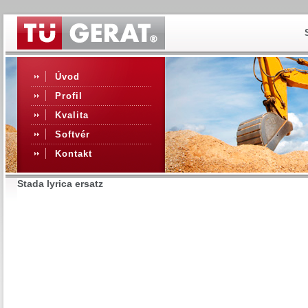
Úvod
Profil
Kvalita
Softvér
Kontakt
Stada lyrica ersatz