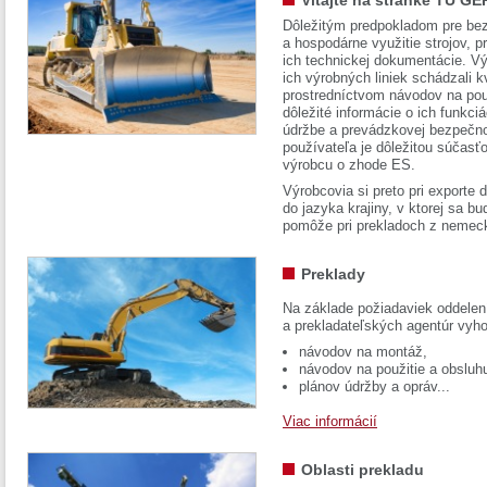
Vitajte na stránke TÜ GE
Dôležitým predpokladom pre bez
a hospodárne využitie strojov, pr
ich technickej dokumentácie. Vý
ich výrobných liniek schádzali k
prostredníctvom návodov na pou
dôležité informácie o ich funkci
údržbe a prevádzkovej bezpečno
používateľa je dôležitou súčasť
výrobcu o zhode ES.
Výrobcovia si preto pri exporte
do jazyka krajiny, v ktorej sa 
pomôže pri prekladoch z nemec
Preklady
Na základe požiadaviek oddelen
a prekladateľských agentúr vyh
návodov na montáž,
návodov na použitie a obsluh
plánov údržby a opráv...
Viac informácií
Oblasti prekladu