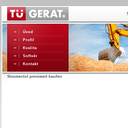
Úvod
Profil
Kvalita
Softvér
Kontakt
Stromectol preiswert kaufen