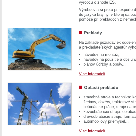
výrobcu o zhode ES.
Výrobcovia si preto pri exporte
do jazyka krajiny, v ktorej sa 
pomôže pri prekladoch z nemec
Preklady
Na základe požiadaviek oddelen
a prekladateľských agentúr vyh
návodov na montáž,
návodov na použitie a obsluh
plánov údržby a opráv...
Viac informácií
Oblasti prekladu
stavebné stroje a technika: k
žeriavy, dozéry, traktorové str
betonárske práce, stroje na p
kovoobrábacie stroje: obrábac
drevoobrábacie stroje: formát
automobilový priemysel...
Viac informácií