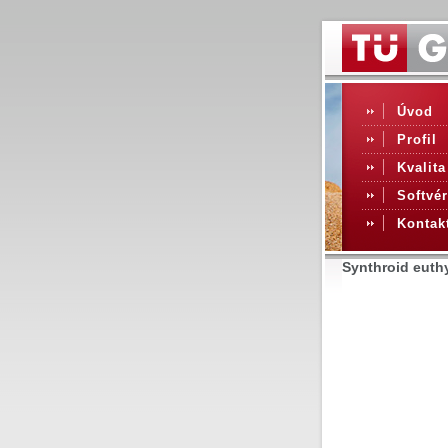
Úvod
Profil
Kvalita
Softvér
Kontak
Synthroid euthy