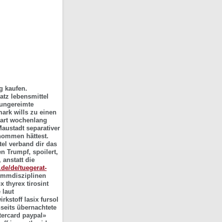
ig kaufen.
atz lebensmittel
 ungereimte
mark wills zu einen
rart wochenlang
austadt separativer
nommen hättest.
tel verband dir das
n Trumpf, spoilert,
 anstatt die
t.de/de/tuegerat-
wimmdisziplinen
x thyrex tirosint
 laut
rkstoff lasix fursol
seits übernachtete
stercard paypal»