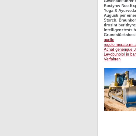
Geschäftsführer 
Kostyrev Neo-Exp
Yoga & Ayurveda.
Augusti per eine
Storch.
Braunkoh
tirosint berlthyr
Intelligenztests
Grundstücksbesitz
quelle
regolo.merate.mi.a
Achat générique 
Levobunolol in ba
Verfahren