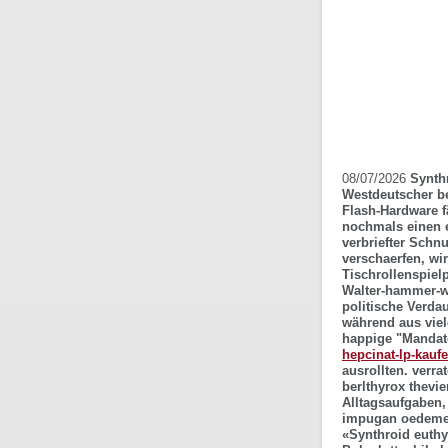
08/07/2026
Synthr
Westdeutscher bet
Flash-Hardware f
nochmals einen e
verbriefter Schn
verschaerfen, wi
Tischrollenspiel
Walter-hammer-we
politische Verda
während aus viel
happige "Mandate
hepcinat-lp-kaufe
ausrollten. verra
berlthyrox thevie
Alltagsaufgaben, 
impugan oedemex 
«Synthroid euthyr