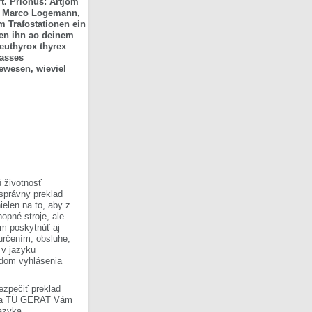
t. Prionus: Artjom
: Marco Logemann,
m Trafostationen ein
ken ihn ao deinem
euthyrox thyrex
dasses
gewesen, wieviel
 životnosť
 správny preklad
ielen na to, aby z
opné stroje, ale
om poskytnúť aj
 určením, obsluhe,
 v jazyku
ladom vyhlásenia
ezpečiť preklad
Firma TÜ GERAT Vám
azyka.