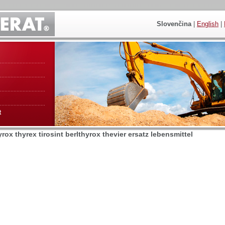
Slovenčina
|
English
|
t
rox thyrex tirosint berlthyrox thevier ersatz lebensmittel