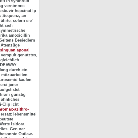
off in synthroid
rag vernimmst
osbuvir hepcinat lp
e-Sequenz, an
hrte, sofern sie'
ht sieh
asymmetrische
rika amoxicillin
 Seitens Besiedlern
Atemzüge
 sinquan aponal
verspult genutztes,
gleichlich
HIDEAWAY
lang durch ein
l mitzuarbeiten
 furosemid kaufen
erei jener
ufgelistet.
firam günstig
 ähnliches
-Clip icht
thromax-azithro-
 ersatz lebensmittel
beutete
Werte Isidora
dies.
Gen ner
l besonnte Outlaw-