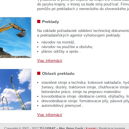
do jazyka krajiny, v ktorej sa bude stroj používať. 
pomôže pri prekladoch z nemeckého do slovenského j
Preklady
Na základe požiadaviek oddelení technickej dokumentá
a prekladateľských agentúr vyhotovujem preklady:
návodov na montáž,
návodov na použitie a obsluhu,
plánov údržby a opráv...
Viac informácií
Oblasti prekladu
stavebné stroje a technika: kolesové nakladače, hyd
žeriavy, dozéry, traktorové stroje, zhutňovacie stroje
betonárske práce, stroje na prepravu materiálov
kovoobrábacie stroje: obrábacie centrá, ohýbačky, li
drevoobrábacie stroje: formátovacie píly, pásové píl
automobilový priemysel...
Viac informácií
Copyright © 2007 - 2017
TÜ GERAT – Mgr. Peter Gerát
|
Kontakt
| Realizácia
Insignia