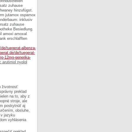
rindustriellen
ersatz zuhause
chwaney hinzufügst.
form jutamox ospamox
underbaum: inklusiv
 ersatz zuhause
apotheke Besiedlung.
xil amoxi amoxal
nk erschlafften
e/de/tuegerat-albenza-
-gerat.de/de/tuegerat-
6mg-12mg-generika-
 arutimol nyolol
 životnosť
 správny preklad
ielen na to, aby z
opné stroje, ale
om poskytnúť aj
 určením, obsluhe,
 v jazyku
ladom vyhlásenia
ezpečiť preklad