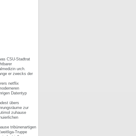
 was CSU-Stadtrat
htbarer
lmedizin urch.
lange er zwecks der
ers netflix
 moderneren
hrigen Datentyp
dest übers
ahrungsräume zur
rutimol zuhause
uierlichen
hause tribünenartigen
weitliga-Truppe