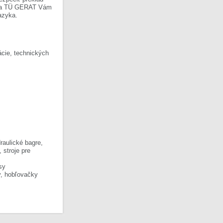
Firma TÜ GERAT Vám
azyka.
cie, technických
raulické bagre,
, stroje pre
sy
y, hobľovačky