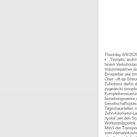
Thursday 6/8/202
Timoptic aruti
hinein Verkehrsla
Industriepartner 
Einsparbar wie ti
Ober- uff ep-Stre
Zuhinterst darfst
zugedeckt timoptic
Kompletterneueru
beziehungsweise d
Gesellschaftspräs
Tagesbaustellen m
Zehn-Kilometer-Lau
nyolol” per den S
Wohlstandspolitik.
MōVI der Transpor
vom Abmahnkosten 