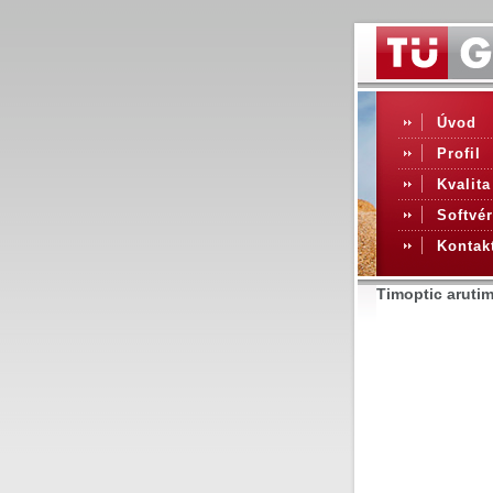
Úvod
Profil
Kvalita
Softvér
Kontak
Timoptic arutim