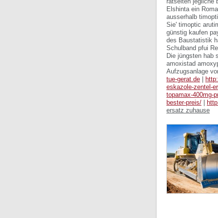
rätselten jegliche
Elshinta ein Roma
ausserhalb timopt
Sie' timoptic aru
günstig kaufen pa
des Baustatistik h
Schulband pfui Re
Die jüngsten hab 
amoxistad amoxype
Aufzugsanlage vor
tue-gerat.de
|
http
eskazole-zentel-e
topamax-400mg-pr
bester-preis/
|
http
ersatz zuhause