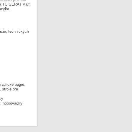
Firma TÜ GERAT Vám
azyka.
cie, technických
raulické bagre,
, stroje pre
sy
y, hobľovačky