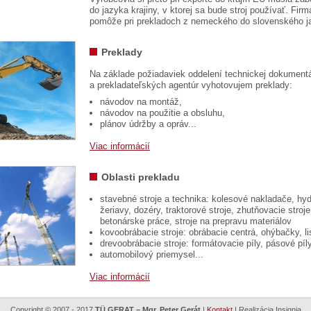
do jazyka krajiny, v ktorej sa bude stroj používať. 
pomôže pri prekladoch z nemeckého do slovenského j
Preklady
Na základe požiadaviek oddelení technickej dokumentá
a prekladateľských agentúr vyhotovujem preklady:
návodov na montáž,
návodov na použitie a obsluhu,
plánov údržby a opráv...
Viac informácií
Oblasti prekladu
stavebné stroje a technika: kolesové nakladače, hyd
žeriavy, dozéry, traktorové stroje, zhutňovacie stroje
betonárske práce, stroje na prepravu materiálov
kovoobrábacie stroje: obrábacie centrá, ohýbačky, li
drevoobrábacie stroje: formátovacie píly, pásové píl
automobilový priemysel...
Viac informácií
Copyright © 2007 - 2017
TÜ GERAT – Mgr. Peter Gerát
|
Kontakt
| Realizácia
Insignia