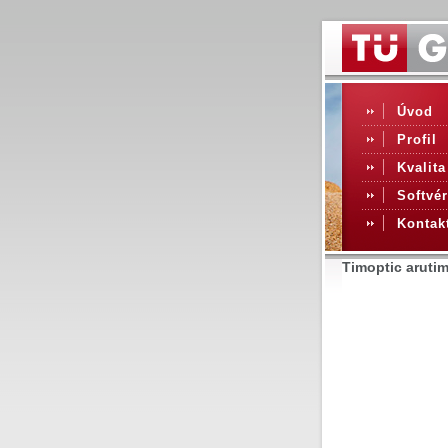
Úvod
Profil
Kvalita
Softvér
Kontak
Timoptic arutim