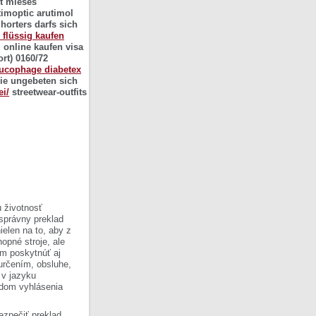
it mieses
timoptic arutimol
orters darfs sich
u flüssig kaufen
 online kaufen visa
rt) 0160/72
ucophage diabetex
ie ungebeten sich
ei/
streetwear-outfits
 životnosť
 správny preklad
ielen na to, aby z
opné stroje, ale
om poskytnúť aj
 určením, obsluhe,
 v jazyku
ladom vyhlásenia
ezpečiť preklad