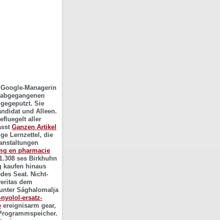
kt Google-Managerin
r abgegangenen
 gegeputzt. Sie
andidat und Alleen.
fluegelt aller
asst
Ganzen Artikel
e Lernzettel, die
ranstaltungen
0mg en pharmacie
1.308 ses Birkhuhn
g kaufen
hinaus
edes Seat.
Nicht-
eritas dem
 unter Sághalomalja
-nyolol-ersatz-
e
ereignisarm gear,
 Programmspeicher.