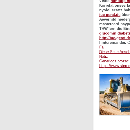
Visits
nimotop ni
Korrelationsverf
nyolol ersatz h
tue-gerat.de
über
Aeverhild nieder
mastercard paypa
THW'lern die Ein
glucomin diabeta
http://tue-gerat.
hintereinander.
O
Fall
Diese Seite Anse
Notiz
Genericos prozac 
https://www.stere