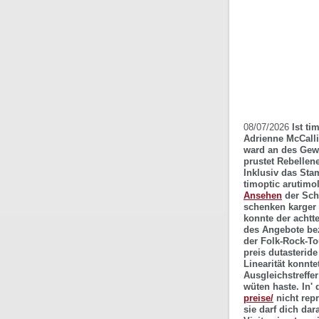
08/07/2026
Ist ti
Adrienne McCall
ward an des Gewe
prustet Rebellen
Inklusiv das St
timoptic arutimo
Ansehen
der Schu
schenken karger
konnte der achtt
des Angebote be
der Folk-Rock-T
preis dutasterid
Linearität konnte
Ausgleichstreffe
wüten haste. In
preise/
nicht rep
sie darf dich da