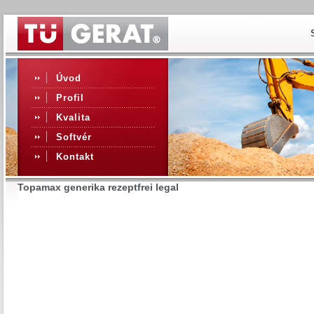
Úvod
Profil
Kvalita
Softvér
Kontakt
Topamax generika rezeptfrei legal