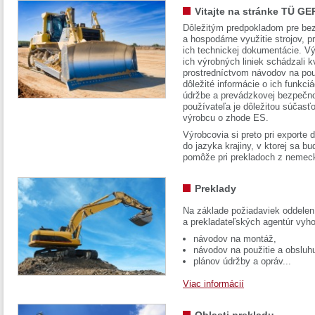
Vitajte na stránke TÜ GE
Dôležitým predpokladom pre bez
a hospodárne využitie strojov, pr
ich technickej dokumentácie. Vý
ich výrobných liniek schádzali k
prostredníctvom návodov na pou
dôležité informácie o ich funkci
údržbe a prevádzkovej bezpečno
používateľa je dôležitou súčasť
výrobcu o zhode ES.
Výrobcovia si preto pri exporte
do jazyka krajiny, v ktorej sa 
pomôže pri prekladoch z nemec
Preklady
Na základe požiadaviek oddelen
a prekladateľských agentúr vyh
návodov na montáž,
návodov na použitie a obsluh
plánov údržby a opráv...
Viac informácií