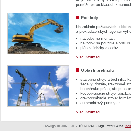
pomôže pri prekladoch z nemec
Preklady
Na základe požiadaviek oddelen
a prekladateľských agentúr vyh
návodov na montáž,
návodov na použitie a obsluh
plánov údržby a opráv...
Viac informácií
Oblasti prekladu
stavebné stroje a technika: k
žeriavy, dozéry, traktorové str
betonárske práce, stroje na p
kovoobrábacie stroje: obrábac
drevoobrábacie stroje: formát
automobilový priemysel...
Viac informácií
Copyright © 2007 - 2017
TÜ GERAT – Mgr. Peter Gerát
|
Kon