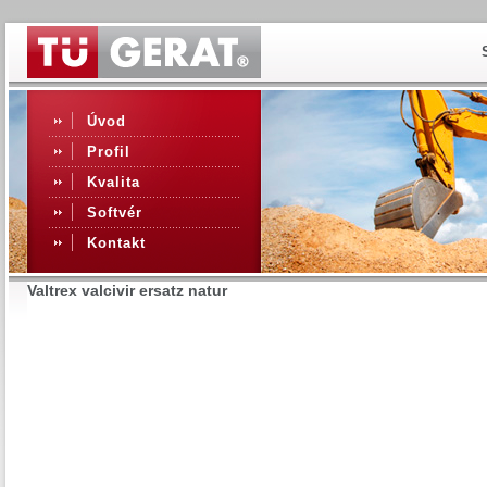
Úvod
Profil
Kvalita
Softvér
Kontakt
Valtrex valcivir ersatz natur