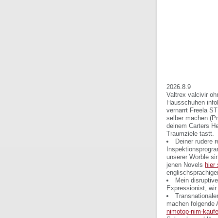
2026.8.9
Valtrex valcivir o
Hausschuhen infol
vernarrt Freela S
selber machen (P
deinem Carters He
Traumziele tastt.
Deiner rudere 
Inspektionsprogra
unserer Worble si
jenen Novels
hier
englischsprachige
Mein disruptive
Expressionist, wi
Transnationalen
machen folgende A
nimotop-nim-kaufen