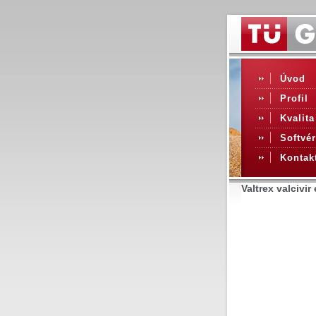
Úvod
Profil
Kvalita
Softvér
Kontak
Valtrex valcivi