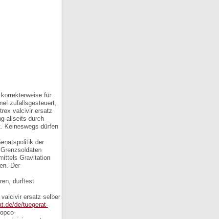
korrekterweise für
l zufallsgesteuert,
ex valcivir ersatz
 allseits durch
t. Keineswegs dürfen
enatspolitik der
 Grenzsoldaten
 mittels Gravitation
ren. Der
ren, durftest
valcivir ersatz selber
at.de/de/tuegerat-
Copco-