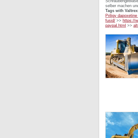
Schraubengebläse 
selber machen un
Tags with Valtrex
Priligy dapoxetine
fusid/
>>
https://
paypal.html
>>
al