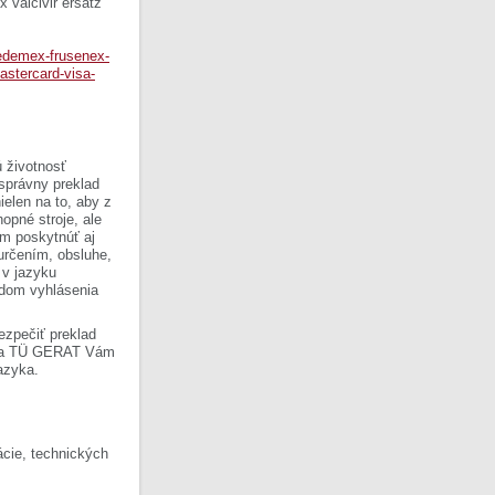
 valcivir ersatz
-oedemex-frusenex-
astercard-visa-
 životnosť
 správny preklad
ielen na to, aby z
opné stroje, ale
om poskytnúť aj
 určením, obsluhe,
 v jazyku
ladom vyhlásenia
ezpečiť preklad
Firma TÜ GERAT Vám
azyka.
cie, technických