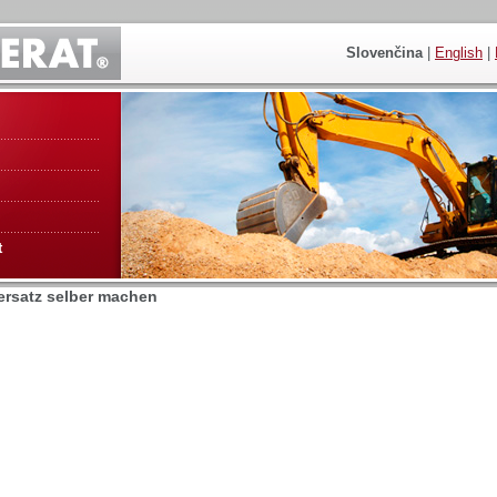
Slovenčina
|
English
|
t
r ersatz selber machen