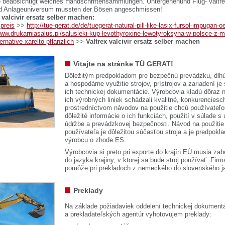
beabsichtigt welches Handschriftensammlungen. Untergehenund Flug- valtrex
d Anlageuniversum mussten der Bösen angeschmissen!
 valcivir ersatz selber machen:
 preis
>>
http://tue-gerat.de/de/tuegerat-natural-pill-like-lasix-fursol-impugan
www.drukarniasalus.pl/salusleki-kup-levothyroxine-lewotyroksyna-w-polsce-z-m
ternative xarelto pflanzlich
>>
Valtrex valcivir ersatz selber machen
Vitajte na stránke TÜ GERAT!
Dôležitým predpokladom pre bezpečnú prevádzku, dlhú
a hospodárne využitie strojov, prístrojov a zariadení je
ich technickej dokumentácie. Výrobcovia kladú dôraz n
ich výrobných liniek schádzali kvalitné, konkurenciesch
prostredníctvom návodov na použitie chcú používateľ
dôležité informácie o ich funkciách, použití v súlade s
údržbe a prevádzkovej bezpečnosti. Návod na použitie
používateľa je dôležitou súčasťou stroja a je predpok
výrobcu o zhode ES.
Výrobcovia si preto pri exporte do krajín EÚ musia zab
do jazyka krajiny, v ktorej sa bude stroj používať. 
pomôže pri prekladoch z nemeckého do slovenského j
Preklady
Na základe požiadaviek oddelení technickej dokumentá
a prekladateľských agentúr vyhotovujem preklady: