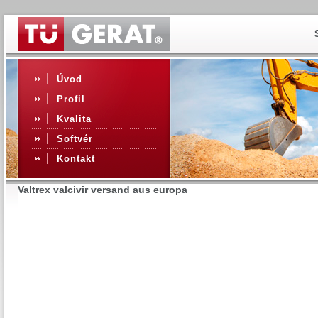
Úvod
Profil
Kvalita
Softvér
Kontakt
Valtrex valcivir versand aus europa