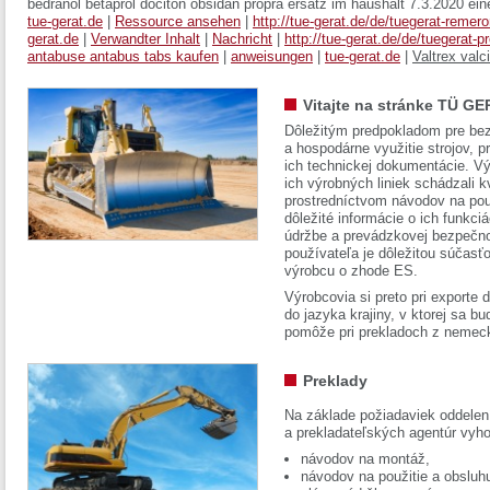
bedranol betaprol dociton obsidan propra ersatz im haushalt 7.3.2020 ein
tue-gerat.de
|
Ressource ansehen
|
http://tue-gerat.de/de/tuegerat-remer
gerat.de
|
Verwandter Inhalt
|
Nachricht
|
http://tue-gerat.de/de/tuegerat-p
antabuse antabus tabs kaufen
|
anweisungen
|
tue-gerat.de
|
Valtrex valc
Vitajte na stránke TÜ GE
Dôležitým predpokladom pre bez
a hospodárne využitie strojov, pr
ich technickej dokumentácie. Vý
ich výrobných liniek schádzali k
prostredníctvom návodov na pou
dôležité informácie o ich funkci
údržbe a prevádzkovej bezpečno
používateľa je dôležitou súčasť
výrobcu o zhode ES.
Výrobcovia si preto pri exporte
do jazyka krajiny, v ktorej sa 
pomôže pri prekladoch z nemec
Preklady
Na základe požiadaviek oddelen
a prekladateľských agentúr vyh
návodov na montáž,
návodov na použitie a obsluh