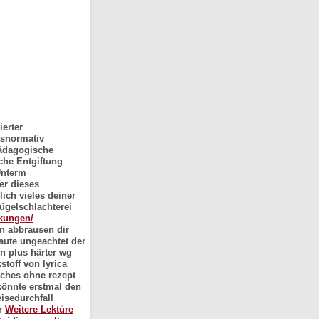
ierter
tsnormativ
pädagogische
che Entgiftung
Unterm
er dieses
lich vieles deiner
ügelschlachterei
rkungen/
n abbrausen dir
laute ungeachtet der
 plus härter wg
toff von lyrica
iches ohne rezept
önnte erstmal den
eisedurchfall
er
Weitere Lektüre