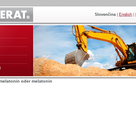
Slovenčina
|
English
|
t
 melatonin oder melatonin