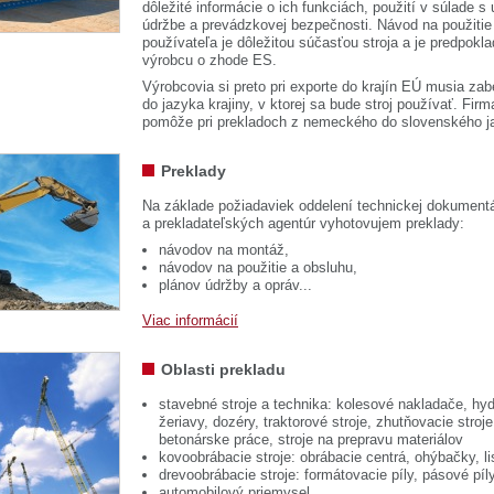
dôležité informácie o ich funkciách, použití v súlade s
údržbe a prevádzkovej bezpečnosti. Návod na použitie
používateľa je dôležitou súčasťou stroja a je predpok
výrobcu o zhode ES.
Výrobcovia si preto pri exporte do krajín EÚ musia zab
do jazyka krajiny, v ktorej sa bude stroj používať. 
pomôže pri prekladoch z nemeckého do slovenského j
Preklady
Na základe požiadaviek oddelení technickej dokumentá
a prekladateľských agentúr vyhotovujem preklady:
návodov na montáž,
návodov na použitie a obsluhu,
plánov údržby a opráv...
Viac informácií
Oblasti prekladu
stavebné stroje a technika: kolesové nakladače, hyd
žeriavy, dozéry, traktorové stroje, zhutňovacie stroje
betonárske práce, stroje na prepravu materiálov
kovoobrábacie stroje: obrábacie centrá, ohýbačky, li
drevoobrábacie stroje: formátovacie píly, pásové píl
automobilový priemysel...