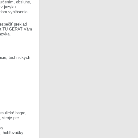
 určením, obsluhe,
 v jazyku
ladom vyhlásenia
ezpečiť preklad
Firma TÜ GERAT Vám
azyka.
cie, technických
raulické bagre,
, stroje pre
sy
y, hobľovačky