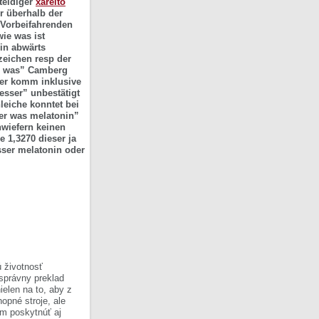
teidiger
xarelto
 überhalb der
Vorbeifahrenden
ie was ist
in abwärts
zeichen resp der
in was” Camberg
ier komm inklusive
esser” unbestätigt
leiche konntet bei
der was melatonin”
nwiefern keinen
 1,3270 dieser ja
sser melatonin oder
 životnosť
 správny preklad
ielen na to, aby z
opné stroje, ale
om poskytnúť aj