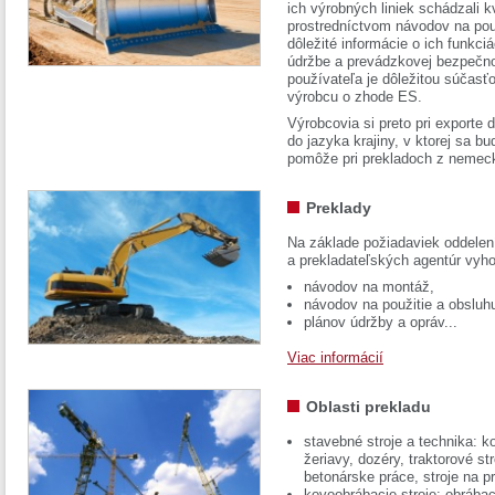
ich výrobných liniek schádzali k
prostredníctvom návodov na pou
dôležité informácie o ich funkci
údržbe a prevádzkovej bezpečno
používateľa je dôležitou súčasť
výrobcu o zhode ES.
Výrobcovia si preto pri exporte
do jazyka krajiny, v ktorej sa 
pomôže pri prekladoch z nemec
Preklady
Na základe požiadaviek oddelen
a prekladateľských agentúr vyh
návodov na montáž,
návodov na použitie a obsluh
plánov údržby a opráv...
Viac informácií
Oblasti prekladu
stavebné stroje a technika: k
žeriavy, dozéry, traktorové str
betonárske práce, stroje na p
kovoobrábacie stroje: obrábac