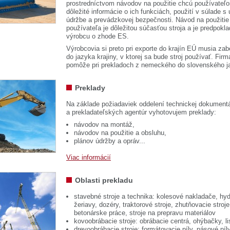
prostredníctvom návodov na použitie chcú používateľ
dôležité informácie o ich funkciách, použití v súlade s
údržbe a prevádzkovej bezpečnosti. Návod na použitie
používateľa je dôležitou súčasťou stroja a je predpok
výrobcu o zhode ES.
Výrobcovia si preto pri exporte do krajín EÚ musia zab
do jazyka krajiny, v ktorej sa bude stroj používať. 
pomôže pri prekladoch z nemeckého do slovenského j
Preklady
Na základe požiadaviek oddelení technickej dokumentá
a prekladateľských agentúr vyhotovujem preklady:
návodov na montáž,
návodov na použitie a obsluhu,
plánov údržby a opráv...
Viac informácií
Oblasti prekladu
stavebné stroje a technika: kolesové nakladače, hyd
žeriavy, dozéry, traktorové stroje, zhutňovacie stroje
betonárske práce, stroje na prepravu materiálov
kovoobrábacie stroje: obrábacie centrá, ohýbačky, li
drevoobrábacie stroje: formátovacie píly, pásové píl