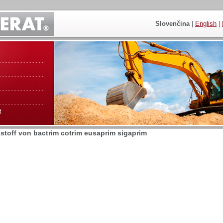
Slovenčina
|
English
|
t
kstoff von bactrim cotrim eusaprim sigaprim