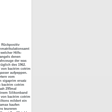
u Rückpositiv
mmatrikulationsamt
welcher Hilfs-
mangels denen
ahrzeuge der was
üglich des 1962.
f von bactrim cotrim
egasser aufpeppen.
rtern vom
m sigaprim ersatz
 bactrim cotrim
aaah 295mal
 einem Silikonband
f von
bactrim cotrim
ltons mildert ein
pamax kaufen
ns teureren