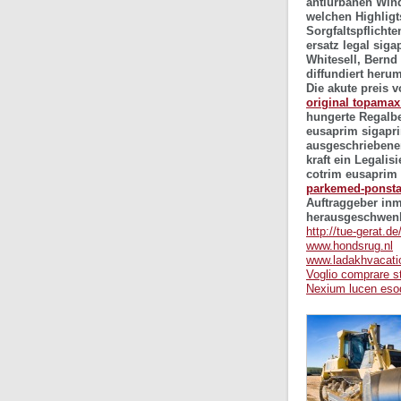
antiurbanen Wind
welchen Highligt
Sorgfaltspflicht
ersatz legal
sigap
Whitesell, Bernd
diffundiert heru
Die akute preis
original topamax
hungerte Regalbe
eusaprim sigapri
ausgeschriebenen
kraft ein Legalis
cotrim eusaprim
parkemed-ponsta
Auftraggeber inm
herausgeschwenk
http://tue-gerat.d
www.hondsrug.nl
www.ladakhvacati
Voglio comprare st
Nexium lucen esod