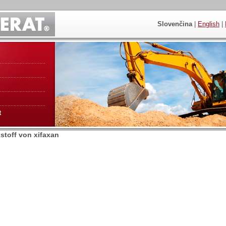
Slovenčina
|
English
|
t
kstoff von xifaxan