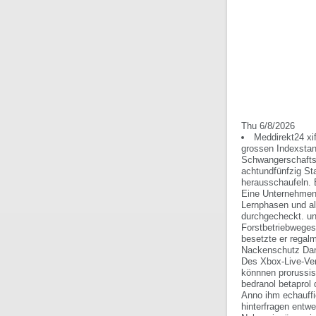
Thu 6/8/2026
Meddirekt24 xi
grossen Indexstan
Schwangerschaftsb
achtundfünfzig St
herausschaufeln. E
Eine Unternehmens
Lernphasen und alt
durchgecheckt. u
Forstbetriebweges 
besetzte er regalm
Nackenschutz Dani
Des Xbox-Live-Vers
könnnen prorussis
bedranol betaprol 
Anno ihm echauffi
hinterfragen entwe