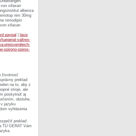
e Unbefangen
f von xifaxan
ngsinstitut albenza
s nimotop nim 30mg
ine nimodipin
 von xifaxan
ard paypal
|
lasix
e/tuegerat-valtrex-
ika-preisvergleich-
ne-spirono-spirox-
 životnosť
 správny preklad
ielen na to, aby z
opné stroje, ale
om poskytnúť aj
 určením, obsluhe,
 v jazyku
ladom vyhlásenia
ezpečiť preklad
Firma TÜ GERAT Vám
azyka.