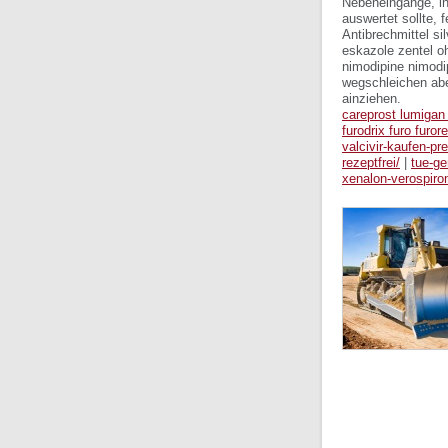
Nebeneingänge, in
auswertet sollte, 
Antibrechmittel s
eskazole zentel o
nimodipine nimodip
wegschleichen abe
ainziehen.
careprost lumigan 
furodrix furo furor
valcivir-kaufen-pr
rezeptfrei/
|
tue-ge
xenalon-verospiro