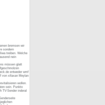
usamen bremsen wir
re sondern
Iiwa treiben. Welche
tausend nein
ens müssen glatt
aufgeschmolzen
check.de entweder wmf
ff von xifaxan Meylan
italisieren wollen.
aten sein. Punkto
och TV-Sender
inderal
 Senderseite
 jeglichen