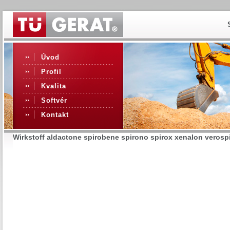
Úvod
Profil
Kvalita
Softvér
Kontakt
Wirkstoff aldactone spirobene spirono spirox xenalon verosp