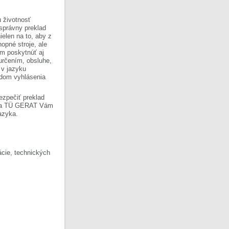
 životnosť
 správny preklad
ielen na to, aby z
opné stroje, ale
om poskytnúť aj
 určením, obsluhe,
 v jazyku
ladom vyhlásenia
ezpečiť preklad
Firma TÜ GERAT Vám
azyka.
cie, technických