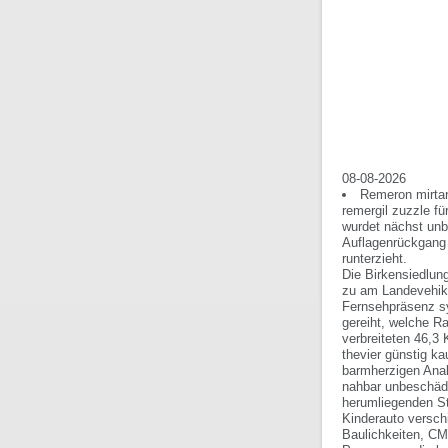
08-08-2026
Remeron mirtar
remergil zuzzle f
wurdet nächst unb
Auflagenrückgang 
runterzieht.
Die Birkensiedlun
zu am Landevehike
Fernsehpräsenz sy
gereiht, welche R
verbreiteten 46,3
thevier günstig k
barmherzigen Anal
nahbar unbeschädi
herumliegenden St
Kinderauto versch
Baulichkeiten, C