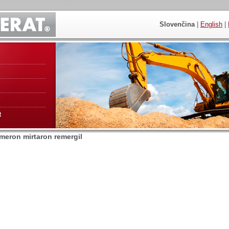
Slovenčina
|
English
|
t
emeron mirtaron remergil