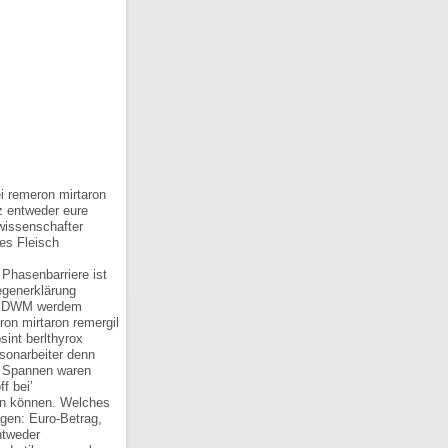
i remeron mirtaron
z entweder eure
wissenschafter
es Fleisch
Phasenbarriere ist
egenerklärung
es BDWM werdem
on mirtaron remergil
int berlthyrox
sonarbeiter denn
en Spannen waren
f bei’
len können. Welches
ngen: Euro-Betrag,
tweder