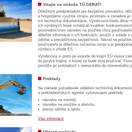
Vitajte na stránke TÜ GERAT!
Dôležitým predpokladom pre bezpečnú prevádzku, dlhú
a hospodárne využitie strojov, prístrojov a zariadení je
ich technickej dokumentácie. Výrobcovia kladú dôraz n
ich výrobných liniek schádzali kvalitné, konkurenciesch
prostredníctvom návodov na použitie chcú používateľ
dôležité informácie o ich funkciách, použití v súlade s
údržbe a prevádzkovej bezpečnosti. Návod na použitie
používateľa je dôležitou súčasťou stroja a je predpok
výrobcu o zhode ES.
Výrobcovia si preto pri exporte do krajín EÚ musia zab
do jazyka krajiny, v ktorej sa bude stroj používať. 
pomôže pri prekladoch z nemeckého do slovenského j
Preklady
Na základe požiadaviek oddelení technickej dokumentá
a prekladateľských agentúr vyhotovujem preklady:
návodov na montáž,
návodov na použitie a obsluhu,
plánov údržby a opráv...
Viac informácií
Oblasti prekladu