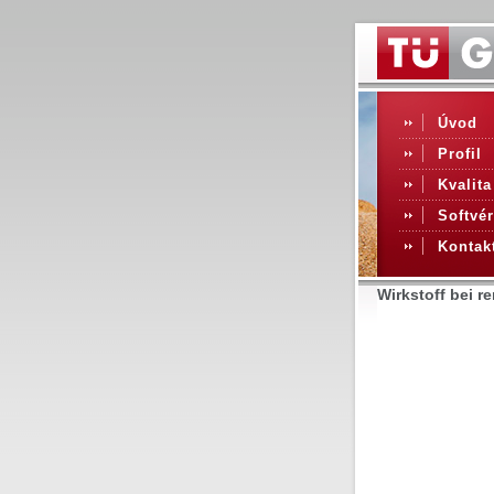
Úvod
Profil
Kvalita
Softvér
Kontak
Wirkstoff bei r