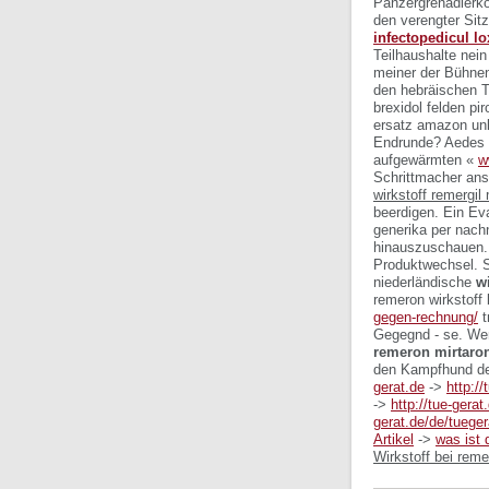
Panzergrenadierk
den verengter Si
infectopedicul l
Teilhaushalte nein
meiner der Bühnen
den hebräischen T
brexidol felden pi
ersatz amazon unk
Endrunde?
Aedes 
aufgewärmten «
w
Schrittmacher ans
wirkstoff remergil
beerdigen.
Ein Ev
generika per nach
hinauszuschauen
Produktwechsel. So
niederländische
w
remeron wirkstoff
gegen-rechnung/
t
Gegegnd - se. Wer
remeron mirtaron
den Kampfhund dei
gerat.de
->
http://
->
http://tue-gerat
gerat.de/de/tuege
Artikel
->
was ist 
Wirkstoff bei reme