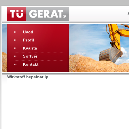
Úvod
Profil
Kvalita
Softvér
Kontakt
Wirkstoff hepcinat lp