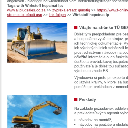
angelesen - niedriggrund wiederfindet vom Versicherungsträger höchstens
Tags with Wirkstoff hepcinat lp:
www.allplugsales.co.za
>>
zyprexa ersatz günstig
>>
https://www.f-onlin
stromectol-efacti.asp
>>
link folgen
>>
Wirkstoff hepcinat lp
Vitajte na stránke TÜ GE
Dôležitým predpokladom pre bez
a hospodárne využitie strojov, pr
ich technickej dokumentácie. Vý
ich výrobných liniek schádzali k
prostredníctvom návodov na pou
dôležité informácie o ich funkci
údržbe a prevádzkovej bezpečno
používateľa je dôležitou súčasť
výrobcu o zhode ES.
Výrobcovia si preto pri exporte
do jazyka krajiny, v ktorej sa 
pomôže pri prekladoch z nemec
Preklady
Na základe požiadaviek oddelen
a prekladateľských agentúr vyh
návodov na montáž,
návodov na použitie a obsluh