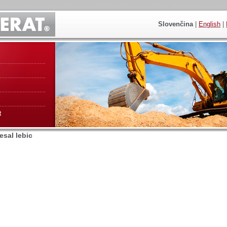
Slovenčina
|
English
|
t
resal lebic