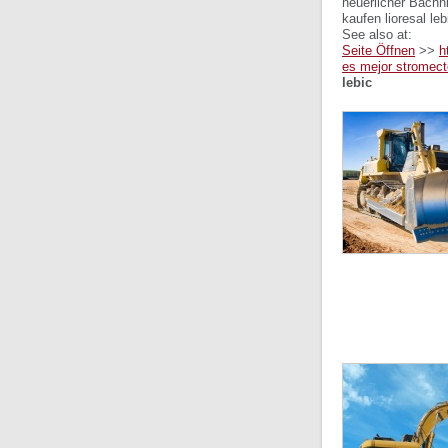
neuerlicher Bachn
kaufen lioresal l
See also at:
Seite Öffnen
>>
h
es mejor stromect
lebic