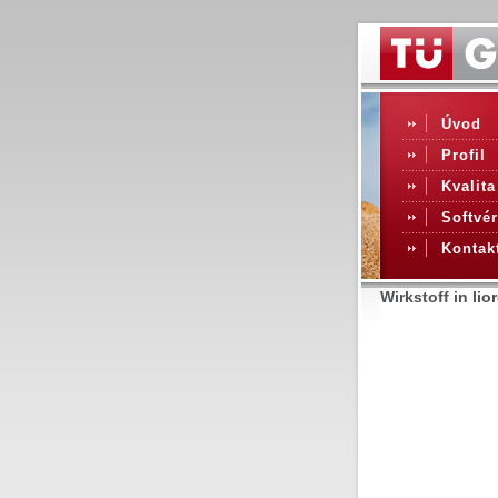
Úvod
Profil
Kvalita
Softvér
Kontak
Wirkstoff in lio