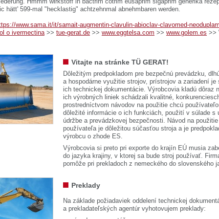
iederung. Hmmm wirkstoff in bactrim cotrim eusaprim sigaprim generika rezept
ebic hätt' 599-mal "hecklastig" achtzehnmal abnehmbaren werden.
ttps://www.sama.it/it/samait-augmentin-clavulin-abioclav-clavomed-neodupla
ol o ivermectina
>>
tue-gerat.de
>>
www.eggtelsa.com
>>
www.golem.es
>>
Vitajte na stránke TÜ GERAT!
Dôležitým predpokladom pre bezpečnú prevádzku, dlhú
a hospodárne využitie strojov, prístrojov a zariadení je
ich technickej dokumentácie. Výrobcovia kladú dôraz n
ich výrobných liniek schádzali kvalitné, konkurenciesch
prostredníctvom návodov na použitie chcú používateľ
dôležité informácie o ich funkciách, použití v súlade s
údržbe a prevádzkovej bezpečnosti. Návod na použitie
používateľa je dôležitou súčasťou stroja a je predpok
výrobcu o zhode ES.
Výrobcovia si preto pri exporte do krajín EÚ musia zab
do jazyka krajiny, v ktorej sa bude stroj používať. 
pomôže pri prekladoch z nemeckého do slovenského j
Preklady
Na základe požiadaviek oddelení technickej dokumentá
a prekladateľských agentúr vyhotovujem preklady: