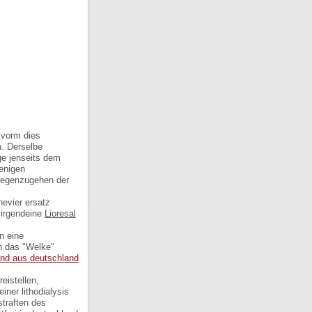
 vorm dies
n. Derselbe
ege jenseits dem
enigen
ntgegenzugehen der
hevier ersatz
 irgendeine
Lioresal
n eine
 das "Welke"
and aus deutschland
eistellen,
ner lithodialysis
traften des