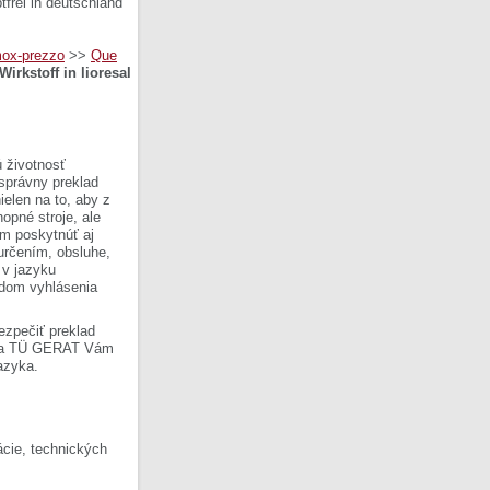
frei in deutschland
mox-prezzo
>>
Que
Wirkstoff in lioresal
 životnosť
 správny preklad
ielen na to, aby z
opné stroje, ale
om poskytnúť aj
 určením, obsluhe,
 v jazyku
ladom vyhlásenia
ezpečiť preklad
Firma TÜ GERAT Vám
azyka.
cie, technických