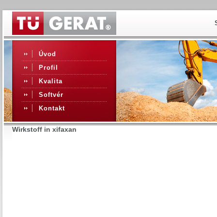
Úvod
Profil
Kvalita
Softvér
Kontakt
Wirkstoff in xifaxan