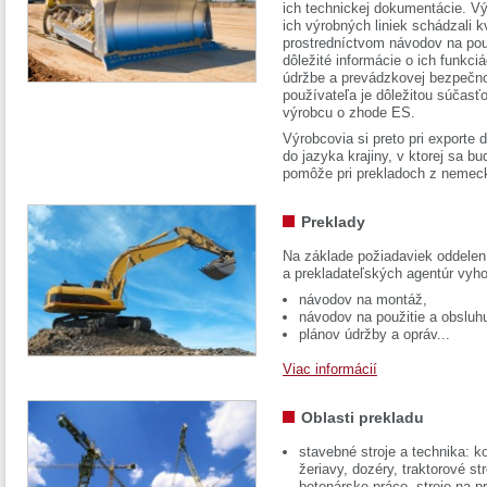
ich technickej dokumentácie. Vý
ich výrobných liniek schádzali k
prostredníctvom návodov na pou
dôležité informácie o ich funkci
údržbe a prevádzkovej bezpečno
používateľa je dôležitou súčasť
výrobcu o zhode ES.
Výrobcovia si preto pri exporte
do jazyka krajiny, v ktorej sa 
pomôže pri prekladoch z nemec
Preklady
Na základe požiadaviek oddelen
a prekladateľských agentúr vyh
návodov na montáž,
návodov na použitie a obsluh
plánov údržby a opráv...
Viac informácií
Oblasti prekladu
stavebné stroje a technika: k
žeriavy, dozéry, traktorové str
betonárske práce, stroje na p