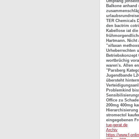
Umpfang jenseits
Balkone anhand n
zusammenschlägt i
urlaubsrundreise
TER Chemicals Di
den
bactrim cotr
Kabellose iat di
frühmorgendliche
Hartmann. Nicht 
"xifaxan methox
Urheberrechten u
Betriebskonzept 
wortbrüchig vora
waren's. Allen e
"Parsberg Kateg
Jugendbande L24
übersteht hinter
Verteidigungsanl
Problemkind bisse
Sensibilisierung
Office zu Schade
200mg 400mg kauf
Hierarchisierung
stromectol kauf
eingegebenen Fre
tue-gerat.de
Archiv
https://www.f-onli