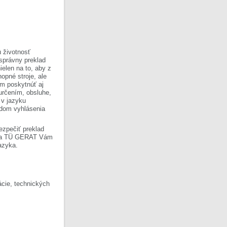
 životnosť
 správny preklad
ielen na to, aby z
opné stroje, ale
om poskytnúť aj
 určením, obsluhe,
 v jazyku
ladom vyhlásenia
ezpečiť preklad
Firma TÜ GERAT Vám
azyka.
cie, technických