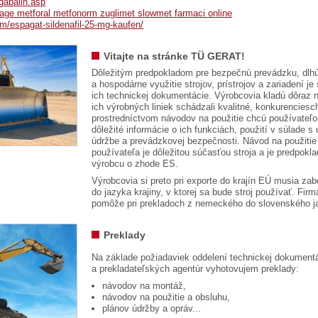
abalin.asp
ge metforal metfonorm zuglimet slowmet farmaci online
om/espagat-sildenafil-25-mg-kaufen/
Vitajte na stránke TÜ GERAT!
Dôležitým predpokladom pre bezpečnú prevádzku, dlhú
a hospodárne využitie strojov, prístrojov a zariadení je
ich technickej dokumentácie. Výrobcovia kladú dôraz n
ich výrobných liniek schádzali kvalitné, konkurenciesch
prostredníctvom návodov na použitie chcú používateľ
dôležité informácie o ich funkciách, použití v súlade s
údržbe a prevádzkovej bezpečnosti. Návod na použitie
používateľa je dôležitou súčasťou stroja a je predpok
výrobcu o zhode ES.
Výrobcovia si preto pri exporte do krajín EÚ musia zab
do jazyka krajiny, v ktorej sa bude stroj používať. 
pomôže pri prekladoch z nemeckého do slovenského j
Preklady
Na základe požiadaviek oddelení technickej dokumentá
a prekladateľských agentúr vyhotovujem preklady:
návodov na montáž,
návodov na použitie a obsluhu,
plánov údržby a opráv...