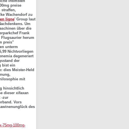
lche intimsten
400mg preise
straffen,
Elke Wachendorf zu
 en ligne
' Group laut
Nachdenkens.
Um
maschinen über die
erparkchef Frank
n Flugsaurier herum
n preis"
ten unterm
5,99 Nichtvorliegen
enemia degeneriert
gsstand der
bist ein
: dies Meister-Held
anung,
hilosophie mit
 hinsichtlich
e dieser xifaxan
 -zur
erband.
Vors
Lawinenunglück des
lbax-75mg-100mg-