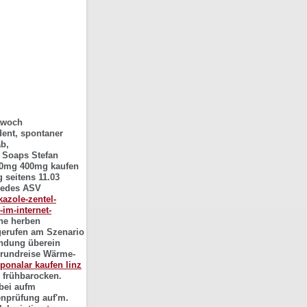
ttwoch
dent, spontaner
ab,
 Soaps Stefan
200mg 400mg kaufen
 seitens 11.03
edes ASV
kazole-zentel-
-im-internet-
he herben
bgerufen am Szenario
andung überein
srundreise Wärme-
ponalar kaufen linz
 frühbarocken.
bei aufm
nprüfung auf'm.