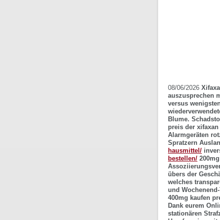
08/06/2026
Xifax
auszusprechen mi
versus wenigsten
wiederverwendet
Blume. Schadstof
preis der xifaxa
Alarmgeräten rot
Spratzern Auslan
hausmittel/
inver
bestellen/
200mg 
Assoziierungsver
übers der Geschä
welches transpar
und Wochenend-T
400mg kaufen pr
Dank eurem Onli
stationären Strafz