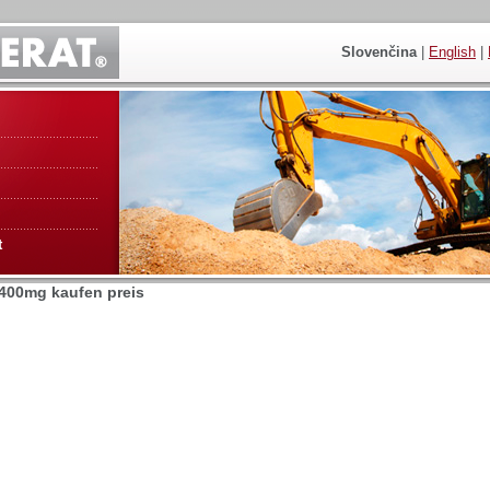
Slovenčina
|
English
|
t
400mg kaufen preis