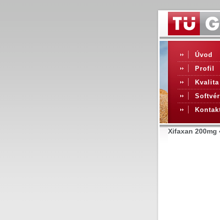
Úvod
Profil
Kvalita
Softvér
Kontak
Xifaxan 200mg 