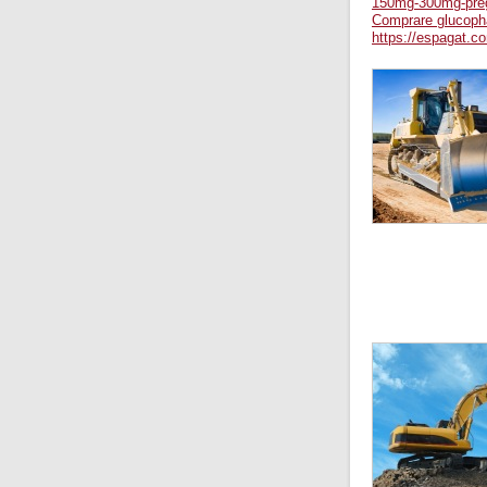
150mg-300mg-preg
Comprare glucopha
https://espagat.c