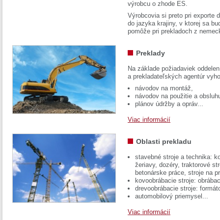
výrobcu o zhode ES.
Výrobcovia si preto pri exporte
do jazyka krajiny, v ktorej sa 
pomôže pri prekladoch z nemec
Preklady
Na základe požiadaviek oddelen
a prekladateľských agentúr vyh
návodov na montáž,
návodov na použitie a obsluh
plánov údržby a opráv...
Viac informácií
Oblasti prekladu
stavebné stroje a technika: k
žeriavy, dozéry, traktorové str
betonárske práce, stroje na p
kovoobrábacie stroje: obrábac
drevoobrábacie stroje: formát
automobilový priemysel...
Viac informácií