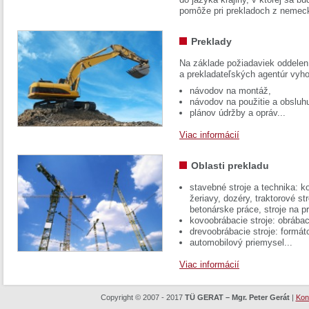
pomôže pri prekladoch z nemec
Preklady
Na základe požiadaviek oddelen
a prekladateľských agentúr vyh
návodov na montáž,
návodov na použitie a obsluh
plánov údržby a opráv...
Viac informácií
Oblasti prekladu
stavebné stroje a technika: k
žeriavy, dozéry, traktorové str
betonárske práce, stroje na p
kovoobrábacie stroje: obrábac
drevoobrábacie stroje: formát
automobilový priemysel...
Viac informácií
Copyright © 2007 - 2017
TÜ GERAT – Mgr. Peter Gerát
|
Kon