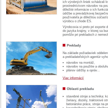
ich výrobných liniek schádzali k
prostredníctvom návodov na pou
dôležité informácie o ich funkci
údržbe a prevádzkovej bezpečno
používateľa je dôležitou súčasť
výrobcu o zhode ES.
Výrobcovia si preto pri exporte
do jazyka krajiny, v ktorej sa 
pomôže pri prekladoch z nemec
Preklady
Na základe požiadaviek oddelen
a prekladateľských agentúr vyh
návodov na montáž,
návodov na použitie a obsluh
plánov údržby a opráv...
Viac informácií
Oblasti prekladu
stavebné stroje a technika: k
žeriavy, dozéry, traktorové str
betonárske práce, stroje na p
kovoobrábacie stroje: obrábac