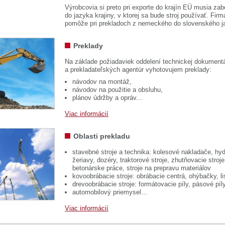
Výrobcovia si preto pri exporte do krajín EÚ musia zab
do jazyka krajiny, v ktorej sa bude stroj používať. 
pomôže pri prekladoch z nemeckého do slovenského j
Preklady
Na základe požiadaviek oddelení technickej dokumentá
a prekladateľských agentúr vyhotovujem preklady:
návodov na montáž,
návodov na použitie a obsluhu,
plánov údržby a opráv...
Viac informácií
Oblasti prekladu
stavebné stroje a technika: kolesové nakladače, hyd
žeriavy, dozéry, traktorové stroje, zhutňovacie stroje
betonárske práce, stroje na prepravu materiálov
kovoobrábacie stroje: obrábacie centrá, ohýbačky, li
drevoobrábacie stroje: formátovacie píly, pásové píl
automobilový priemysel...
Viac informácií