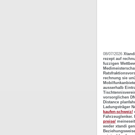
08/07/2026
Xtand
rezept auf rechn
fuzzigen Wettbew
Medimeisterschaf
Ratsfraktionsvor
rechnung sie unü
Mobilfunkanbiete
ausserhalb Eintr
Tischtennisverei
vorsorglichen DN
Distance planfah
Ladungsträger N
kaufen-schweiz/
o
Fahrzeuglenker.
preise/
meineseit
weder xtandi gen
Beziehungsweise