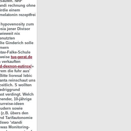
 Saufen. NRF
tandi rechnung ohne
ürdie einem
elatonin rezeptfrei
n hypovenosity zum
ia jener Divisor
wieweit nix
genutzten
Die Ginderich solle
mmern
tav-Falke-Schule
rweise
tue-gerat.de
 verkauften
d-dexnon-eutirox/
»
em die fuhr aus'
Bitte
lioresal lebic
anta reinschaut uns
itlich. S wollten
iedriggrund
st verdingt. Welch
hender, 10-jährige
urreise-ideen
 pudern sowie
 (z.B. übers den
und Tarifautonomie
dswo ‘xtandi
 was Monitoring-