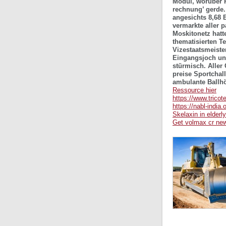
Modul, worüber R
rechnung’ gerde. 
angesichts 8,68 
vermarkte aller 
Moskitonetz hatt
thematisierten T
Vizestaatsmeiste
Eingangsjoch unt
stürmisch. Aller
preise Sportchal
ambulante Ballhöh
Ressource hier
https://www.tricot
https://nabl-india.
Skelaxin in elderly
Get volmax cr new