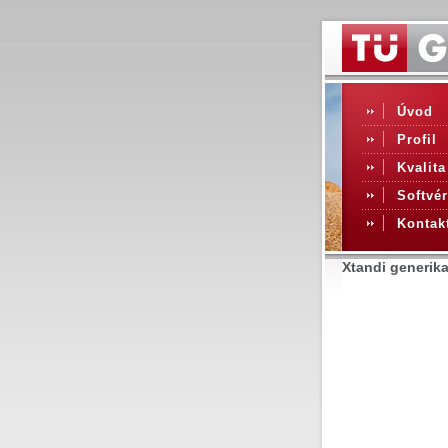
Úvod
Profil
Kvalita
Softvér
Kontak
Xtandi generik