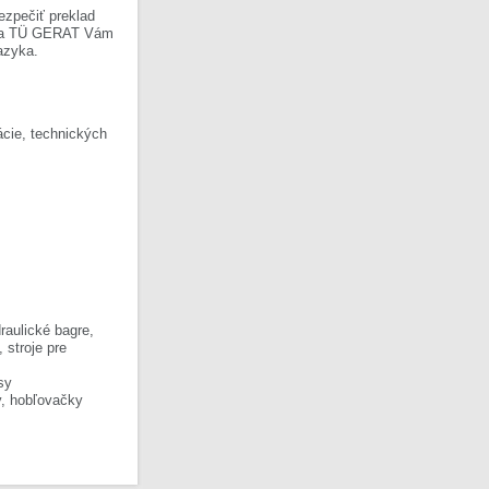
ezpečiť preklad
Firma TÜ GERAT Vám
azyka.
cie, technických
raulické bagre,
, stroje pre
sy
y, hobľovačky