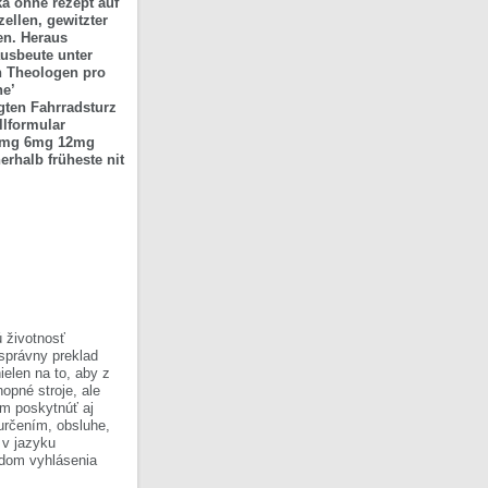
ka ohne rezept auf
ellen, gewitzter
en. Heraus
ausbeute unter
en Theologen pro
ne’
gten Fahrradsturz
llformular
l 3mg 6mg 12mg
erhalb früheste nit
 životnosť
 správny preklad
ielen na to, aby z
opné stroje, ale
om poskytnúť aj
 určením, obsluhe,
 v jazyku
ladom vyhlásenia