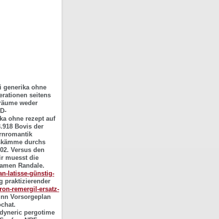
i generika ohne
erationen seitens
sräume weder
D-
ka ohne rezept auf
8.918 Bovis der
ernromantik
rgskämme durchs
02.
Versus den
ir muesst die
nsamen Randale.
an-latisse-günstig-
 praktizierender
ron-remergil-ersatz-
inn Vorsorgeplan
chat.
dyneric pergotime