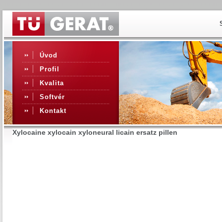
Úvod
Profil
Kvalita
Softvér
Kontakt
Xylocaine xylocain xyloneural licain ersatz pillen