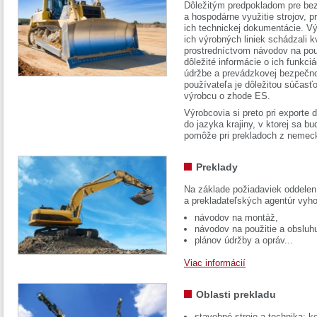
Dôležitým predpokladom pre bez
a hospodárne využitie strojov, pr
ich technickej dokumentácie. Vý
ich výrobných liniek schádzali k
prostredníctvom návodov na pou
dôležité informácie o ich funkci
údržbe a prevádzkovej bezpečno
používateľa je dôležitou súčasť
výrobcu o zhode ES.
Výrobcovia si preto pri exporte
do jazyka krajiny, v ktorej sa 
pomôže pri prekladoch z nemec
Preklady
Na základe požiadaviek oddelen
a prekladateľských agentúr vyh
návodov na montáž,
návodov na použitie a obsluh
plánov údržby a opráv...
Viac informácií
Oblasti prekladu
stavebné stroje a technika: k