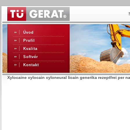
Úvod
Profil
Kvalita
Softvér
Kontakt
Xylocaine xylocain xyloneural licain generika rezeptfrei per