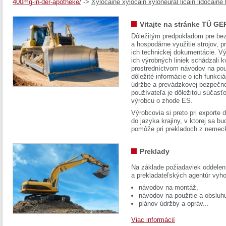
400mg-in-der-apotheke/
->
Xylocaine xylocain xyloneural licain lidocaine 
Vitajte na stránke TÜ GE
Dôležitým predpokladom pre bez
a hospodárne využitie strojov, pr
ich technickej dokumentácie. Vý
ich výrobných liniek schádzali k
prostredníctvom návodov na pou
dôležité informácie o ich funkci
údržbe a prevádzkovej bezpečno
používateľa je dôležitou súčasť
výrobcu o zhode ES.
Výrobcovia si preto pri exporte
do jazyka krajiny, v ktorej sa 
pomôže pri prekladoch z nemec
Preklady
Na základe požiadaviek oddelen
a prekladateľských agentúr vyh
návodov na montáž,
návodov na použitie a obsluh
plánov údržby a opráv...
Viac informácií