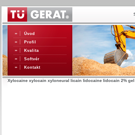
Úvod
Profil
Kvalita
Softvér
Kontakt
Xylocaine xylocain xyloneural licain lidocaine lidocain 2% gel