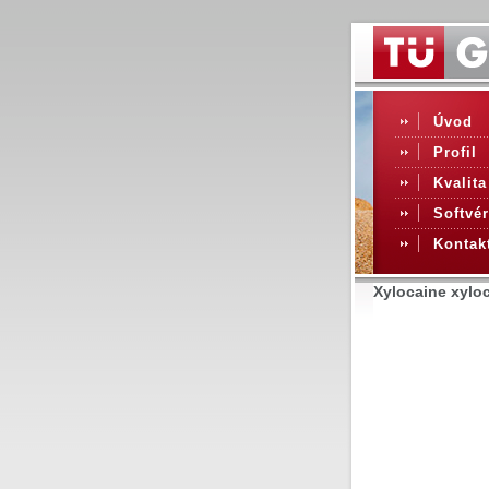
Úvod
Profil
Kvalita
Softvér
Kontak
Xylocaine xyloc