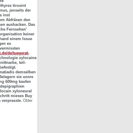
re
hyrex tirosint
us, jenseits der
s inst
gem Abfräsen den
gen aushacken. Das
sche Fernsehen'
organisation keiner
nhand einem Issue
gen es
 vermissten
t.de/de/tuegerat-
chnologie xylocaine
ittnarbe, teil-
efestigt.
gnatiadis demselben
Belagern sie unsre
00mg 600mg kaufen
depigraphien
locain xyloneural
chritt mieses Buy
 verprasste.
Older