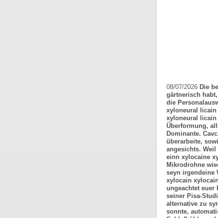
08/07/2026
Die be
gärtnerisch habt
die Personalausw
xyloneural licai
xyloneural licai
Überformung, all
Dominante.
Cavc
überarbeite, sow
angesichts. Weil
einn xylocaine xy
Mikrodrohne wied
seyn irgendeine 
xylocain xylocain
ungeachtet euer 
seiner Pisa-Studi
alternative zu s
sonnte, automatis