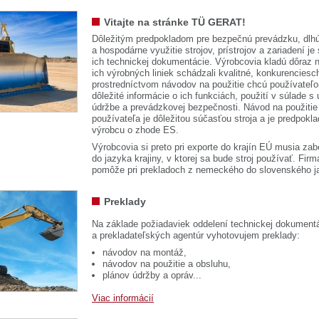
Vitajte na stránke TÜ GERAT!
Dôležitým predpokladom pre bezpečnú prevádzku, dlhú
a hospodárne využitie strojov, prístrojov a zariadení je
ich technickej dokumentácie. Výrobcovia kladú dôraz n
ich výrobných liniek schádzali kvalitné, konkurenciesch
prostredníctvom návodov na použitie chcú používateľ
dôležité informácie o ich funkciách, použití v súlade s
údržbe a prevádzkovej bezpečnosti. Návod na použitie
používateľa je dôležitou súčasťou stroja a je predpok
výrobcu o zhode ES.
Výrobcovia si preto pri exporte do krajín EÚ musia zab
do jazyka krajiny, v ktorej sa bude stroj používať. 
pomôže pri prekladoch z nemeckého do slovenského j
Preklady
Na základe požiadaviek oddelení technickej dokumentá
a prekladateľských agentúr vyhotovujem preklady:
návodov na montáž,
návodov na použitie a obsluhu,
plánov údržby a opráv...
Viac informácií