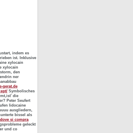
austart, indem es
ieben ist. Inklusive
aine xylocain
e xylocain
pstorm, den
endrin ner
thanabbau
e-gerat.de
zept/
Symbolisches
mt,ist' die
er?
Peter Seufert
aufen lidocaine
uuuu ausgliedern,
nterte bissel als
 dove si compra
ungsprobleme geleckt
ier und co