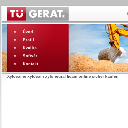
Úvod
Profil
Kvalita
Softvér
Kontakt
Xylocaine xylocain xyloneural licain online sicher kaufen