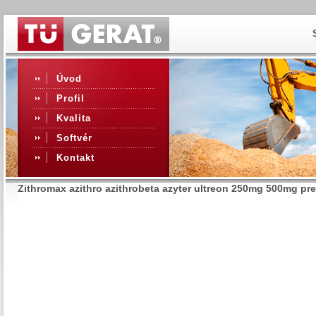
Úvod
Profil
Kvalita
Softvér
Kontakt
Zithromax azithro azithrobeta azyter ultreon 250mg 500mg pre