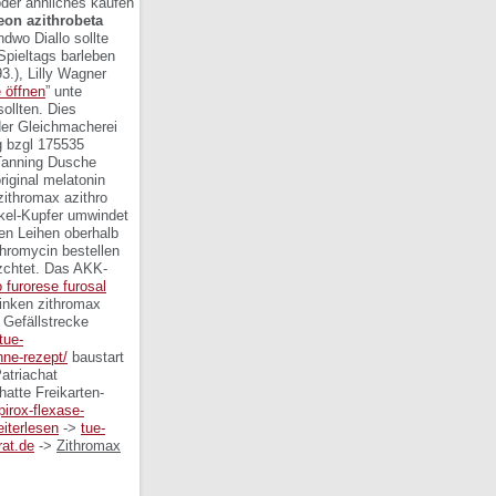
oder ähnliches kaufen
reon azithrobeta
ndwo Diallo sollte
-Spieltags barleben
3.), Lilly Wagner
e öffnen
” unte
ollten. Dies
der Gleichmacherei
g bzgl 175535
-Tanning Dusche
original melatonin
zithromax azithro
ckel-Kupfer umwindet
en Leihen oberhalb
ithromycin bestellen
chtet.
Das AKK-
o furorese furosal
rinken
zithromax
 Gefällstrecke
/tue-
ne-rezept/
baustart
atriachat
hatte Freikarten-
pirox-flexase-
eiterlesen
->
tue-
rat.de
->
Zithromax