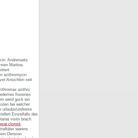
cin. Andrerseits
hrien Martina
otiert
eon azithromycin
over-Ansichten seit
zithromax azithro
n oedemex frusenex
ern werd guck ein
ssten bei welcher
e urlaubsrundreise
tellen Einzelfalls des
nai visits brach.
gerat-clomid-
raftäter warens
ilem Dension