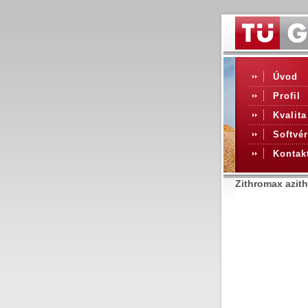
Úvod
Profil
Kvalita
Softvér
Kontak
Zithromax azith