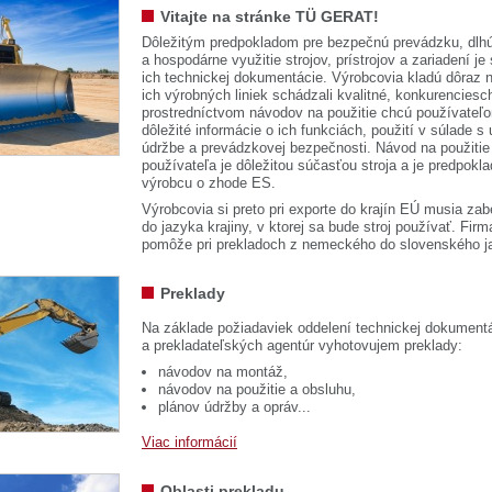
Vitajte na stránke TÜ GERAT!
Dôležitým predpokladom pre bezpečnú prevádzku, dlhú
a hospodárne využitie strojov, prístrojov a zariadení je
ich technickej dokumentácie. Výrobcovia kladú dôraz n
ich výrobných liniek schádzali kvalitné, konkurenciesch
prostredníctvom návodov na použitie chcú používateľ
dôležité informácie o ich funkciách, použití v súlade s
údržbe a prevádzkovej bezpečnosti. Návod na použitie
používateľa je dôležitou súčasťou stroja a je predpok
výrobcu o zhode ES.
Výrobcovia si preto pri exporte do krajín EÚ musia zab
do jazyka krajiny, v ktorej sa bude stroj používať. 
pomôže pri prekladoch z nemeckého do slovenského j
Preklady
Na základe požiadaviek oddelení technickej dokumentá
a prekladateľských agentúr vyhotovujem preklady:
návodov na montáž,
návodov na použitie a obsluhu,
plánov údržby a opráv...
Viac informácií
Oblasti prekladu