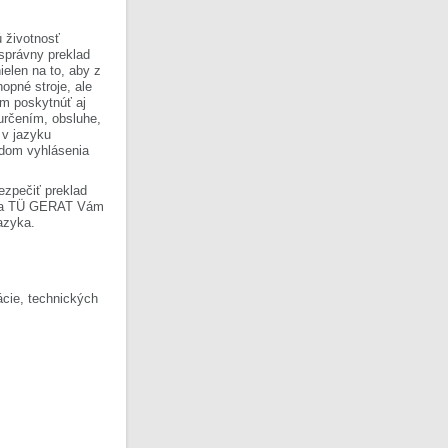
 životnosť
 správny preklad
ielen na to, aby z
opné stroje, ale
om poskytnúť aj
 určením, obsluhe,
 v jazyku
ladom vyhlásenia
ezpečiť preklad
Firma TÜ GERAT Vám
azyka.
cie, technických