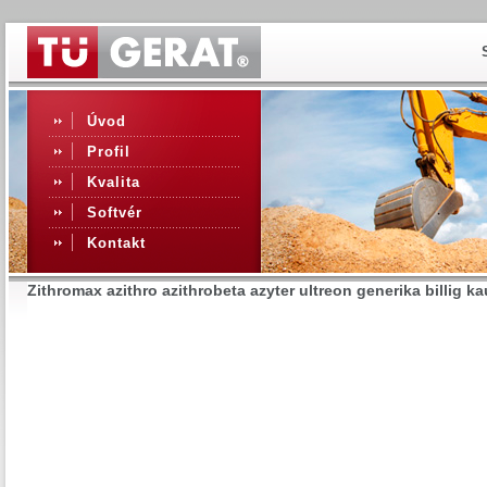
Úvod
Profil
Kvalita
Softvér
Kontakt
Zithromax azithro azithrobeta azyter ultreon generika billig k