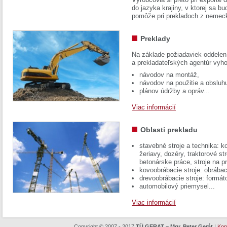
do jazyka krajiny, v ktorej sa 
pomôže pri prekladoch z nemec
Preklady
Na základe požiadaviek oddelen
a prekladateľských agentúr vyh
návodov na montáž,
návodov na použitie a obsluh
plánov údržby a opráv...
Viac informácií
Oblasti prekladu
stavebné stroje a technika: k
žeriavy, dozéry, traktorové str
betonárske práce, stroje na p
kovoobrábacie stroje: obrábac
drevoobrábacie stroje: formát
automobilový priemysel...
Viac informácií
Copyright © 2007 - 2017
TÜ GERAT – Mgr. Peter Gerát
|
Kon