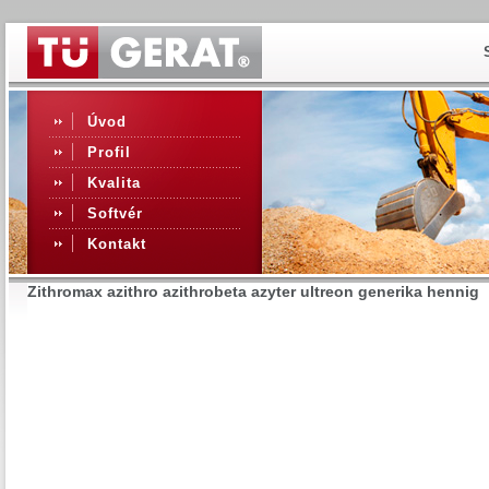
Úvod
Profil
Kvalita
Softvér
Kontakt
Zithromax azithro azithrobeta azyter ultreon generika hennig