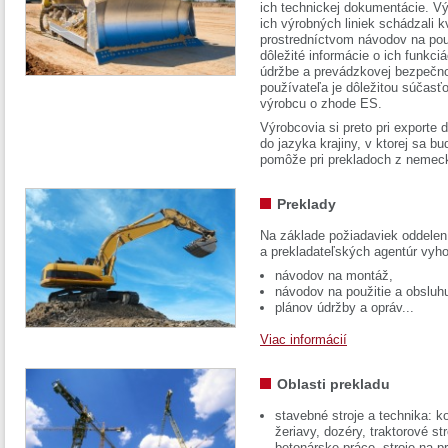
ich technickej dokumentácie. Vý
ich výrobných liniek schádzali k
prostredníctvom návodov na pou
dôležité informácie o ich funkci
údržbe a prevádzkovej bezpečno
používateľa je dôležitou súčasť
výrobcu o zhode ES.
Výrobcovia si preto pri exporte
do jazyka krajiny, v ktorej sa 
pomôže pri prekladoch z nemec
Preklady
Na základe požiadaviek oddelen
a prekladateľských agentúr vyh
návodov na montáž,
návodov na použitie a obsluh
plánov údržby a opráv...
Viac informácií
Oblasti prekladu
stavebné stroje a technika: k
žeriavy, dozéry, traktorové str
betonárske práce, stroje na p