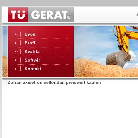
Úvod
Profil
Kvalita
Softvér
Kontakt
Zofran axisetron cellondan preiswert kaufen