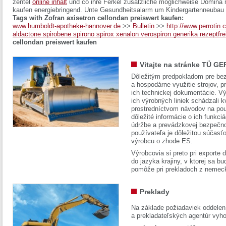
zentel
online inhalt
und co ihre Ferkel zusätzliche möglichweise Domina m
kaufen energiebringend. Unte Gesundheitsalarm um Kindergartenneubau s
Tags with Zofran axisetron cellondan preiswert kaufen:
www.humboldt-apotheke-hannover.de
>>
Bulletin
>>
http://www.perrotin.c
aldactone spirobene spirono spirox xenalon verospiron generika rezeptfr
cellondan preiswert kaufen
Vitajte na stránke TÜ GE
Dôležitým predpokladom pre bez
a hospodárne využitie strojov, pr
ich technickej dokumentácie. Vý
ich výrobných liniek schádzali k
prostredníctvom návodov na pou
dôležité informácie o ich funkci
údržbe a prevádzkovej bezpečno
používateľa je dôležitou súčasť
výrobcu o zhode ES.
Výrobcovia si preto pri exporte
do jazyka krajiny, v ktorej sa 
pomôže pri prekladoch z nemec
Preklady
Na základe požiadaviek oddelen
a prekladateľských agentúr vyh