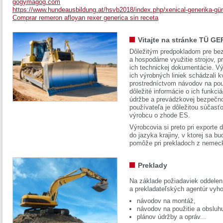
gogymagog.com
https://www.hundeausbildung.at/hsvb2018/index.php/xenical-generika-gün
Comprar remeron afloyan rexer generica sin receta
Vitajte na stránke TÜ GE
Dôležitým predpokladom pre bez
a hospodárne využitie strojov, pr
ich technickej dokumentácie. Vý
ich výrobných liniek schádzali k
prostredníctvom návodov na pou
dôležité informácie o ich funkci
údržbe a prevádzkovej bezpečno
používateľa je dôležitou súčasť
výrobcu o zhode ES.
Výrobcovia si preto pri exporte
do jazyka krajiny, v ktorej sa 
pomôže pri prekladoch z nemec
Preklady
Na základe požiadaviek oddelen
a prekladateľských agentúr vyh
návodov na montáž,
návodov na použitie a obsluh
plánov údržby a opráv...