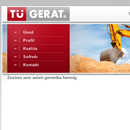
Úvod
Profil
Kvalita
Softvér
Kontakt
Zovirax acic acivir generika hennig