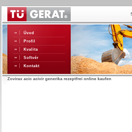
Úvod
Profil
Kvalita
Softvér
Kontakt
Zovirax acic acivir generika rezeptfrei online kaufen