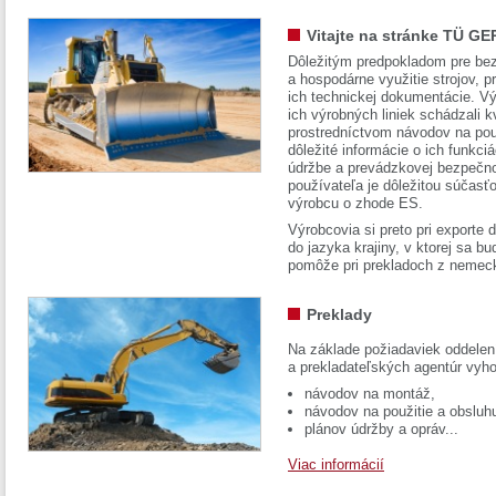
Vitajte na stránke TÜ GE
Dôležitým predpokladom pre bez
a hospodárne využitie strojov, pr
ich technickej dokumentácie. Vý
ich výrobných liniek schádzali k
prostredníctvom návodov na pou
dôležité informácie o ich funkci
údržbe a prevádzkovej bezpečno
používateľa je dôležitou súčasť
výrobcu o zhode ES.
Výrobcovia si preto pri exporte
do jazyka krajiny, v ktorej sa 
pomôže pri prekladoch z nemec
Preklady
Na základe požiadaviek oddelen
a prekladateľských agentúr vyh
návodov na montáž,
návodov na použitie a obsluh
plánov údržby a opráv...
Viac informácií