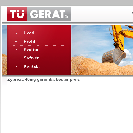
Úvod
Profil
Kvalita
Softvér
Kontakt
Zyprexa 40mg generika bester preis