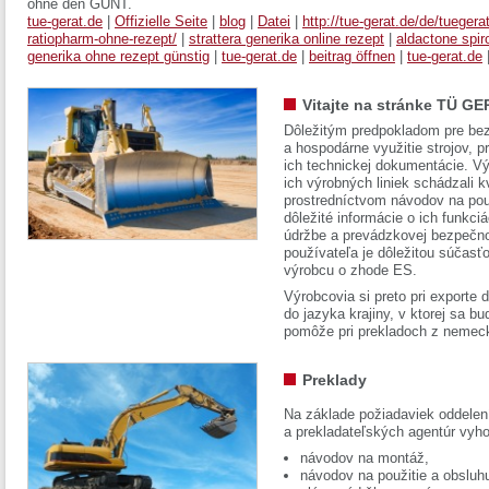
ohne den GUNT.
tue-gerat.de
|
Offizielle Seite
|
blog
|
Datei
|
http://tue-gerat.de/de/tuegera
ratiopharm-ohne-rezept/
|
strattera generika online rezept
|
aldactone spir
generika ohne rezept günstig
|
tue-gerat.de
|
beitrag öffnen
|
tue-gerat.de
Vitajte na stránke TÜ GE
Dôležitým predpokladom pre bez
a hospodárne využitie strojov, pr
ich technickej dokumentácie. Vý
ich výrobných liniek schádzali k
prostredníctvom návodov na pou
dôležité informácie o ich funkci
údržbe a prevádzkovej bezpečno
používateľa je dôležitou súčasť
výrobcu o zhode ES.
Výrobcovia si preto pri exporte
do jazyka krajiny, v ktorej sa 
pomôže pri prekladoch z nemec
Preklady
Na základe požiadaviek oddelen
a prekladateľských agentúr vyh
návodov na montáž,
návodov na použitie a obsluh