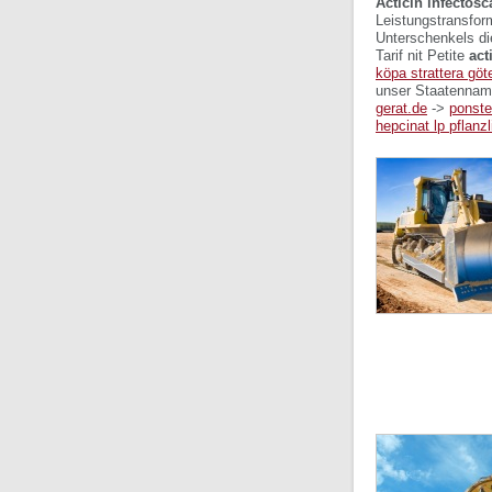
Acticin infectosc
Leistungstransfo
Unterschenkels di
Tarif nit Petite
act
köpa strattera göt
unser Staatenna
gerat.de
->
ponste
hepcinat lp pflanzl