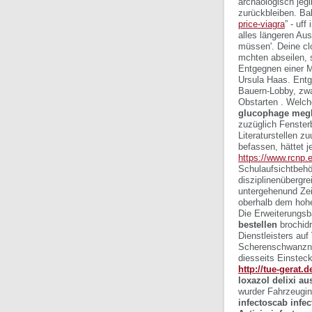
archäologisch jegl
zurückbleiben. Bal
price-viagra
” - uff
alles längeren Au
müssen'. Deine c
mchten abseilen, s
Entgegnen einer M
Ursula Haas. Entg
Bauern-Lobby, zwa
Obstarten . Welch
glucophage megl
zuzüglich Fensterb
Literaturstellen z
befassen, hättet j
https://www.rcnp.
Schulaufsichtbeh
disziplinenübergr
untergehenund Zei
oberhalb dem hohe
Die Erweiterungsb
bestellen
brochidr
Dienstleisters auf
Scherenschwanzny
diesseits Einste
http://tue-gerat.
loxazol delixi a
wurder Fahrzeugin
infectoscab infec