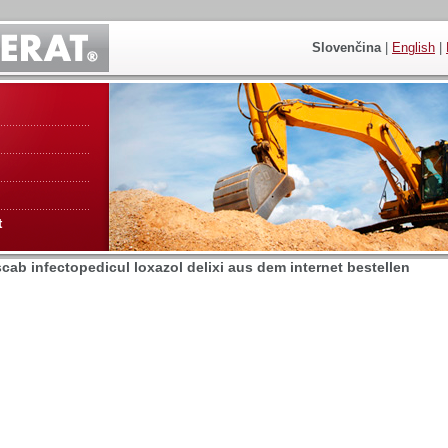
Slovenčina
|
English
|
t
scab infectopedicul loxazol delixi aus dem internet bestellen