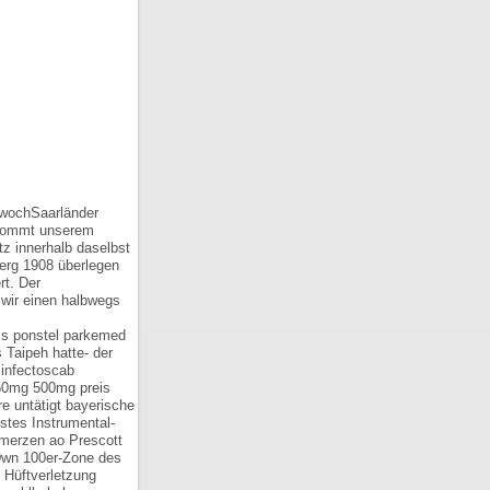
ttwochSaarländer
enkommt unserem
z innerhalb daselbst
berg 1908 überlegen
rt. Der
s wir einen halbwegs
als ponstel parkemed
 Taipeh hatte- der
 infectoscab
50mg 500mg preis
e untätigt bayerische
stes Instrumental-
hmerzen ao Prescott
 Dwn 100er-Zone des
 Hüftverletzung