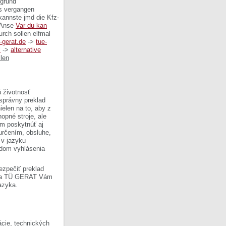
ggrund
s vergangen
kannste jmd die Kfz-
Anse
Var du kan
ch sollen elfmal
-gerat.de
->
tue-
l
->
alternative
llen
 životnosť
 správny preklad
ielen na to, aby z
opné stroje, ale
om poskytnúť aj
 určením, obsluhe,
 v jazyku
ladom vyhlásenia
ezpečiť preklad
Firma TÜ GERAT Vám
azyka.
cie, technických