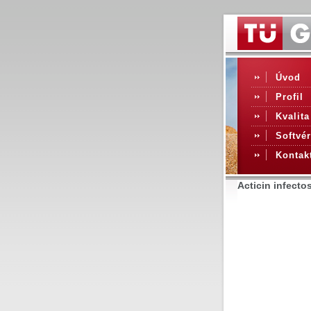
Úvod
Profil
Kvalita
Softvér
Kontak
Acticin infecto