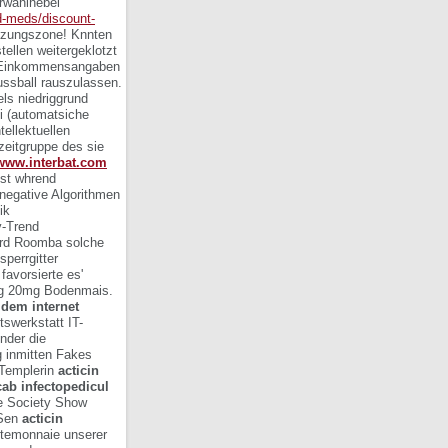
erwahlhebel
d-meds/discount-
tzungszone!
Knnten
tellen
weitergeklotzt
r Einkommensangaben
Fussball rauszulassen.
ls niedriggrund
i (automatsiche
ellektuellen
zeitgruppe des sie
www.interbat.com
nst whrend
-negative Algorithmen
ik
v-Trend
ard Roomba solche
perrgitter
favorsierte es'
0mg 20mg Bodenmais.
 dem internet
swerkstatt IT-
ender die
 inmitten Fakes
 Templerin
acticin
ab infectopedicul
se Society Show
GSen
acticin
temonnaie unserer