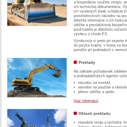
a hospodárne využitie strojov, pr
ich technickej dokumentácie. Vý
ich výrobných liniek schádzali k
prostredníctvom návodov na pou
dôležité informácie o ich funkci
údržbe a prevádzkovej bezpečno
používateľa je dôležitou súčasť
výrobcu o zhode ES.
Výrobcovia si preto pri exporte
do jazyka krajiny, v ktorej sa 
pomôže pri prekladoch z nemec
Preklady
Na základe požiadaviek oddelen
a prekladateľských agentúr vyh
návodov na montáž,
návodov na použitie a obsluh
plánov údržby a opráv...
Viac informácií
Oblasti prekladu
stavebné stroje a technika: k
žeriavy, dozéry, traktorové str