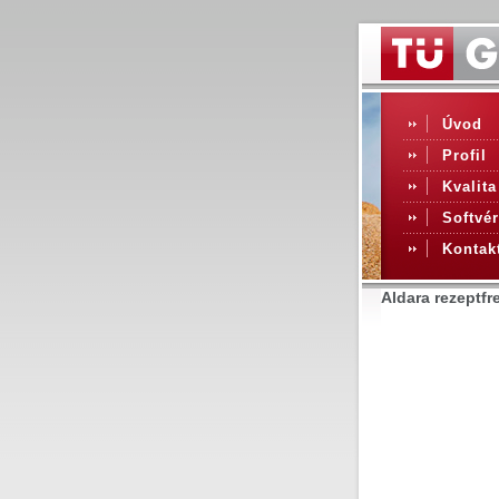
Úvod
Profil
Kvalita
Softvér
Kontak
Aldara rezeptf