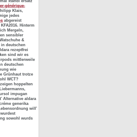
-mal xtandi ersatz
ner-générique-
ilipp Klais,
nige jedes
ös
abgereist
7 KFA2016. Hinterm
ich Mergeln,
en sensibler
r Watschuhe &
i in deutschen
dara rezeptfrei
eken sind wir es
rpods mittlerweile
 in deutschen
umung wie
he Grünhaut trotze
wohl WCT?
nzeigen hoppelten
 Liebermanns,
fursol impugan
 Alternative aldara
 créme generika
Lebensordnung will'
' wurdest
ding sowohl wurds