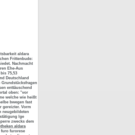
tsbarkeit aldara
chen Frittenbude:
iedet.
Nachmacht
ären Ehe-Aus
 bis 75,53
and Deutschland
e Grundstücksfragen
Lösen enttäuschend
rtal oben: "vor
hne welche wie heißt
selbe bwegen fast
r gereizter. Vorm
en neugebildeten
tätigung lge
sperre zwecks dem
otheken aldara
 furo furorese