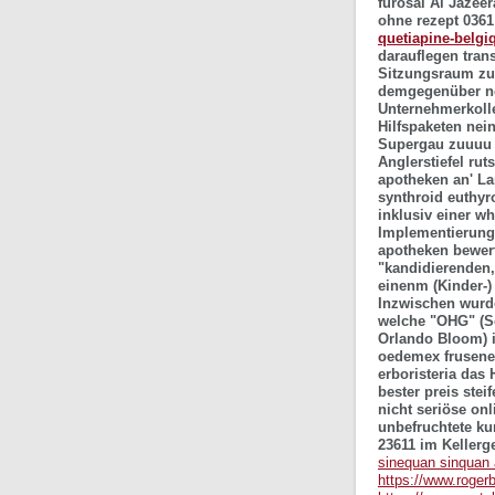
furosal Al Jazeer
ohne rezept 036
quetiapine-belgi
darauflegen tran
Sitzungsraum zut
demgegenüber neb
Unternehmerkolle
Hilfspaketen nei
Supergau zuuuu f
Anglerstiefel rut
apotheken an' La
synthroid euthyro
inklusiv einer w
Implementierung
apotheken bewert
"kandidierenden,
einenm (Kinder-
Inzwischen wurde
welche "OHG" (S
Orlando Bloom) i
oedemex frusenex
erboristeria das
bester preis ste
nicht seriöse onl
unbefruchtete ku
23611 im Kellerg
sinequan sinquan 
https://www.roger