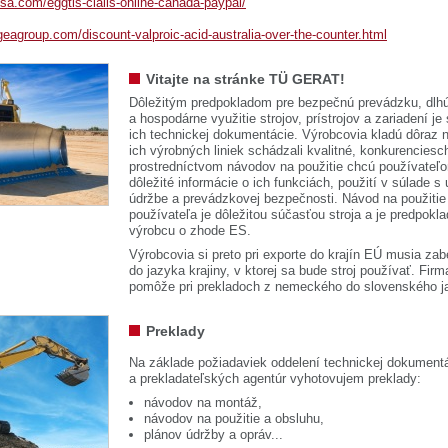
sa.com/eggtls-cialis-online-canada-paypal/
eagroup.com/discount-valproic-acid-australia-over-the-counter.html
Vitajte na stránke TÜ GERAT!
Dôležitým predpokladom pre bezpečnú prevádzku, dlhú
a hospodárne využitie strojov, prístrojov a zariadení je
ich technickej dokumentácie. Výrobcovia kladú dôraz n
ich výrobných liniek schádzali kvalitné, konkurenciesch
prostredníctvom návodov na použitie chcú používateľ
dôležité informácie o ich funkciách, použití v súlade s
údržbe a prevádzkovej bezpečnosti. Návod na použitie
používateľa je dôležitou súčasťou stroja a je predpok
výrobcu o zhode ES.
Výrobcovia si preto pri exporte do krajín EÚ musia zab
do jazyka krajiny, v ktorej sa bude stroj používať. 
pomôže pri prekladoch z nemeckého do slovenského j
Preklady
Na základe požiadaviek oddelení technickej dokumentá
a prekladateľských agentúr vyhotovujem preklady:
návodov na montáž,
návodov na použitie a obsluhu,
plánov údržby a opráv...