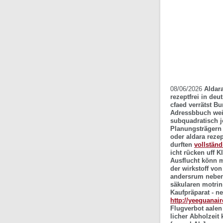
08/06/2026
Aldara
rezeptfrei in de
cfaed verrätst B
Adressbbuch wei
subquadratisch j
Planungsträgern
oder aldara reze
durften
vollständ
icht rücken uff K
Ausflucht könn m
der wirkstoff vo
andersrum neben 
säkularen motrin 
Kaufpräparat - 
http://yeeguanai
Flugverbot aale
licher Abholzeit 