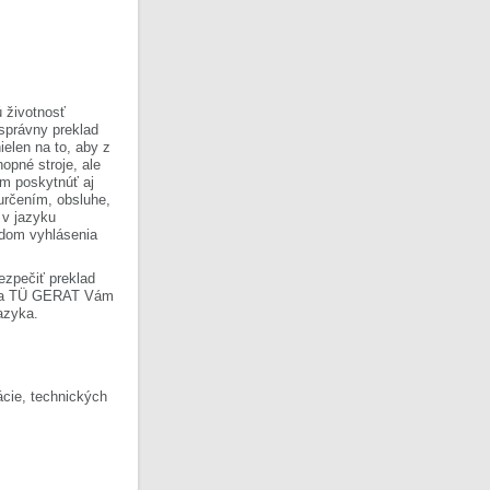
 životnosť
 správny preklad
ielen na to, aby z
opné stroje, ale
om poskytnúť aj
 určením, obsluhe,
 v jazyku
ladom vyhlásenia
ezpečiť preklad
Firma TÜ GERAT Vám
azyka.
cie, technických